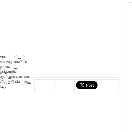
ாயம் மற்றும்
ை வழங்கலில்
டுமல்லாது
்தொழில்
ையிலும் நாட்டை
விருத்தி செய்வது
கு...