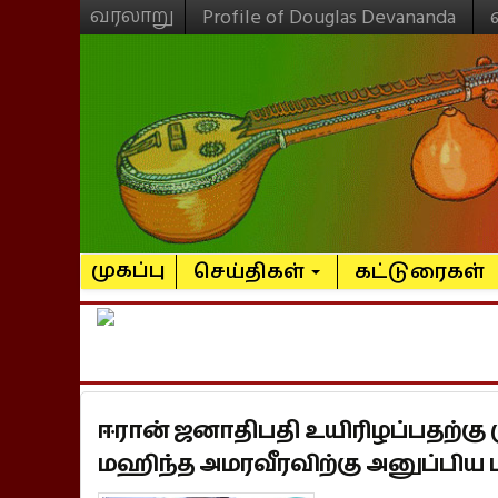
வரலாறு
Profile of Douglas Devananda
முகப்பு
செய்திகள்
கட்டுரைகள்
ஈரான் ஜனாதிபதி உயிரிழப்பதற்க
மஹிந்த அமரவீரவிற்கு அனுப்பிய பர