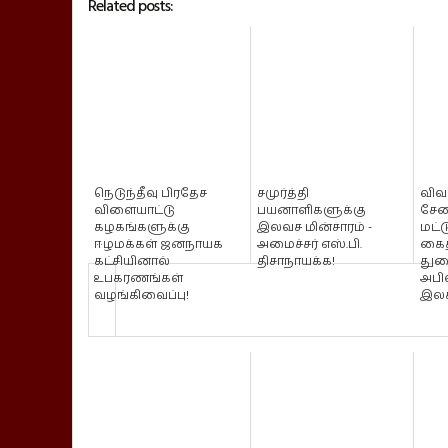
Related posts:
நெடுந்தீவு பிரதேச
சமுர்த்தி
விவச
விளையாட்டு
பயனாளிகளுக்கு
சேவ
கழகங்களுக்கு
இலவச மின்சாரம் -
மட்
ஈழமக்கள் ஜனநாயக
அமைச்சர் எஸ்.பி.
கைத
கட்சியினால்
திசாநாயக்க!
துற
உபகரணங்கள்
அபி
வழங்கிவைப்பு!
இலக்