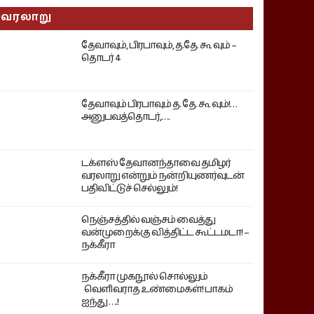
வரலாறு
தேவாவும், பிரபாவும், த.தே. கூ வும் –
தொடர் 4
தேவாவும் பிரபாவும் த. தே. கூ வும்!…
அனுபவத்தொடர்,….
டக்ளஸ் தேவானந்தாவை தமிழர்
வரலாறு என்றும் நன்றியுணர்வுடன்
பதிவிட்டுச் செல்லும்!
நெஞ்சத்தில் வஞ்சம் வைத்து
வன்முறைக்கு வித்திட்ட கூட்டமடா! –
நக்கீரா
நக்கீரா முகநூல் சொல்லும்
வெளிவராத உண்மைகள்! பாகம்
ஐந்து ….!