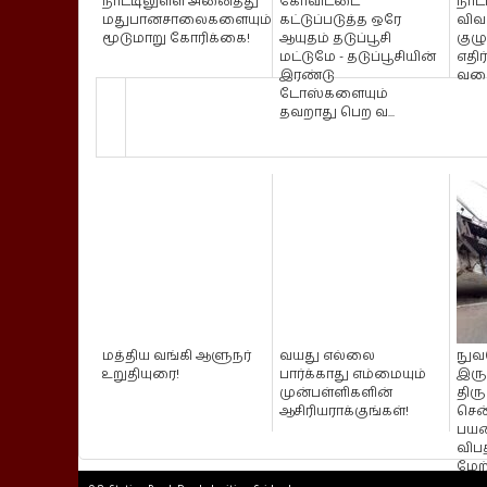
நாட்டிலுள்ள அனைத்து
கோவிட்டை
நாட
மதுபானசாலைகளையும்
கட்டுப்படுத்த ஒரே
விவ
மூடுமாறு கோரிக்கை!
ஆயுதம் தடுப்பூசி
குழு
மட்டுமே - தடுப்பூசியின்
எதிர
இரண்டு
வரை
டோஸ்களையும்
தவறாது பெற வ...
மத்திய வங்கி ஆளுநர்
வயது எல்லை
நுவ
உறுதியுரை!
பார்க்காது எம்மையும்
இரு
முன்பள்ளிகளின்
தி
ஆசிரியராக்குங்கள்!
சென
பயண
விபத
மேற்