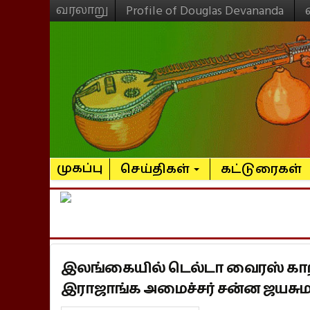
வரலாறு
Profile of Douglas Devananda
முகப்பு
செய்திகள்
கட்டுரைகள்
இலங்கையில் டெல்டா வைரஸ் காற்ற
இராஜாங்க அமைச்சர் சன்ன ஜயசும