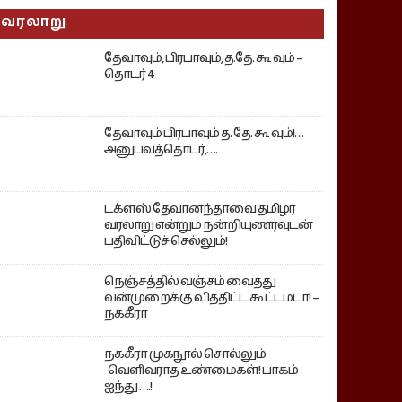
வரலாறு
தேவாவும், பிரபாவும், த.தே. கூ வும் –
தொடர் 4
தேவாவும் பிரபாவும் த. தே. கூ வும்!…
அனுபவத்தொடர்,….
டக்ளஸ் தேவானந்தாவை தமிழர்
வரலாறு என்றும் நன்றியுணர்வுடன்
பதிவிட்டுச் செல்லும்!
நெஞ்சத்தில் வஞ்சம் வைத்து
வன்முறைக்கு வித்திட்ட கூட்டமடா! –
நக்கீரா
நக்கீரா முகநூல் சொல்லும்
வெளிவராத உண்மைகள்! பாகம்
ஐந்து ….!