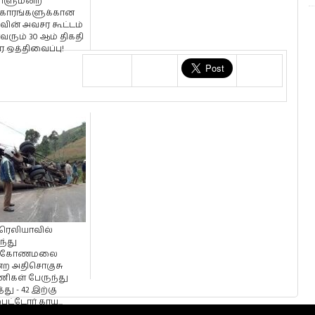
ாளுமன்ற
காரங்களுக்கான
வின் அவசர கூட்டம்
்வரும் 30 ஆம் திகதி
 ஒத்திவைப்பு!
ரெலியாவில்
ந்து
ருகோணமலை
்ற அதிசொகுசு
ிகள் பேருந்து
்து - 42 இற்கு
பட்டோர் காய...