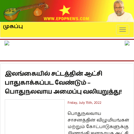
முகப்பு
Naviga
இலங்கையில் சட்டத்தின் ஆட்சி
பாதுகாக்கப்பட வேண்டும் –
பொதுநலவாய அமைப்பு வலியுறுத்து!
Friday, July 15th, 2022
பொதுநலவாய
சாசனத்தின் விழுமியங்கள்
மற்றும் கோட்பாடுகளுக்கு
இணங்கி ஜனநாயக ஆட்சி