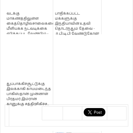
வடக்கு
பாதிக்கப்பட்ட
மாகணத்திலுள்ள
மக்களுக்கு
கைத்தொழில்சாலைகளை
இந்தியாவின் உதவி
மீளியக்க நடவடிக்கை
தொடர்ந்தும் தேவை -
எடுக்கப்பட வேண்டும் -
ஈ.பி.டி.பி வேண்டுகோள்!
டக்ளஸ் தேவானந்தா
வல...
துப்பாக்கிச்சூட்டுக்கு
இலக்காகி காயமடைந்த
பாகிஸ்தான் முன்னாள்
பிரதமர் இம்ரான்
கானுக்கு சத்திரசிகிச்ச...