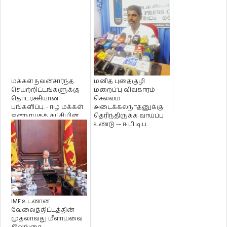
மக்கள் நலன்சார்ந்த
மனித புதைகுழி
செயற்றிட்டங்களுக்கு
மறைப்’பு விவகாரம் -
தொடர்ச்சியான
செல்வம்
பங்களிப்பு. - ஈழ மக்கள்
அடைக்கலநாதனுக்கு
ஜனநாயகக் கட்சியின்
தெரிந்திருக்க வாய்ப்பு
சர்வத...
உண்டு -– ஈ.பி.டி.ப...
IMF உடனான
வேலைத்திட்டத்தின்
முதலாவது மீளாய்வை