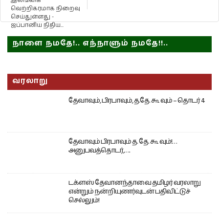
இலங்கை
வெற்றிகரமாக நிறைவு
செய்துள்ளது -
ஜப்பானிய நிதிய...
நாளை நமதே!.. எந்நாளும் நமதே!!..
வரலாறு
தேவாவும், பிரபாவும், த.தே. கூ வும் – தொடர் 4
தேவாவும் பிரபாவும் த. தே. கூ வும்!…
அனுபவத்தொடர்,….
டக்ளஸ் தேவானந்தாவை தமிழர் வரலாறு
என்றும் நன்றியுணர்வுடன் பதிவிட்டுச்
செல்லும்!