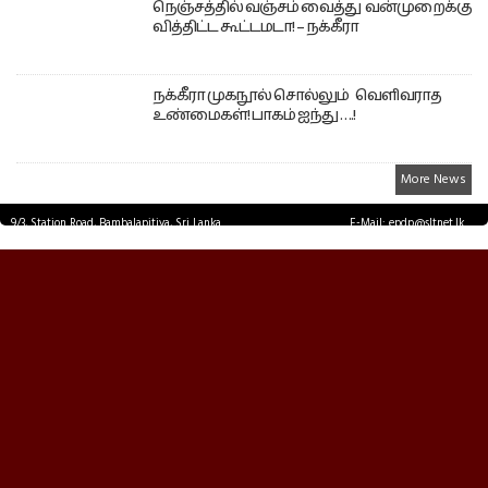
நெஞ்சத்தில் வஞ்சம் வைத்து வன்முறைக்கு
வித்திட்ட கூட்டமடா! – நக்கீரா
நக்கீரா முகநூல் சொல்லும் வெளிவராத
உண்மைகள்! பாகம் ஐந்து ….!
More News
9/3, Station Road, Bambalapitiya, Sri Lanka.
E-Mail: epdp@sltnet.lk
Tel: +94 11 2503467 Fax: +94 11 2585255
© EPDPNEWS.COM 2026.