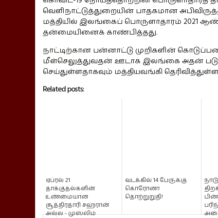
கொவிட்-19 நோய்த்தொற்றின் பொருளாதாரத் தாக்
வெளிநாட்டுத்துறையின் பாதகமான அபிவிருத்தி
மத்தியில் இலங்கைப் பொருளாதாரம் 2021 ஆண்டு
தன்மையினைக் காண்பித்தது.
நாட்டிற்கான பன்னாட்டு முறிகளின் கொடுப்
மீள்செலுத்துவதன் ஊடாக இலங்கை அதன் படுகட
செய்துள்ளதாகவும் மத்தியவங்கி தெரிவித்துள்ள
Related posts:
ஏப்ரல் 21
வடக்கில் 14 பேருக்கு
நாடு
தாக்குதல்களின்
கொரோனா
திறக
உண்மையான
தொற்றுறுதி!
பின
சூத்திரதாரி சஹ்ரான்
பரி
அல்ல - முஸ்லிம்
அமை