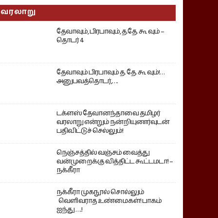
வரலாறு
தேவாவும், பிரபாவும், த.தே. கூ வும் –
தொடர் 4
தேவாவும் பிரபாவும் த. தே. கூ வும்!…
அனுபவத்தொடர்,….
டக்ளஸ் தேவானந்தாவை தமிழர்
வரலாறு என்றும் நன்றியுணர்வுடன்
பதிவிட்டுச் செல்லும்!
நெஞ்சத்தில் வஞ்சம் வைத்து
வன்முறைக்கு வித்திட்ட கூட்டமடா! –
நக்கீரா
நக்கீரா முகநூல் சொல்லும்
வெளிவராத உண்மைகள்! பாகம்
ஐந்து ….!