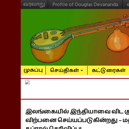
வரலாறு
Profile of Douglas Devananda
முகப்பு
செய்திகள்
கட்டுரைகள்
இலங்கையில் இந்தியாவை விட 
விற்பனை செய்யப்படுகின்றது – மத்
கப்ரால் தெரிவிப்பு!