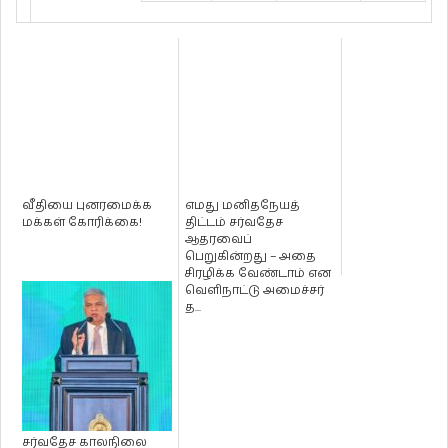
வீதியை புனரமைக்க
எமது மனிதநேயத்
மக்கள் கோரிக்கை!
திட்டம் சர்வதேச
ஆதரவைப்
பெறுகின்றது – அதை
சிரழிக்க வேண்டாம் என
வெளிநாட்டு அமைச்சர்
த...
சர்வதேச காலநிலை