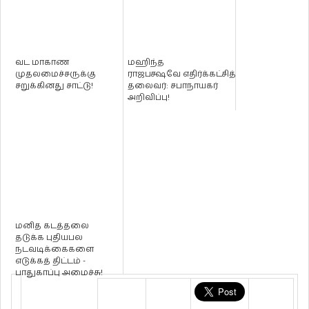
வட மாகாண
மஹிந்த
முதலமைச்சருக்கு
ராஜபக்ஷவே எதிர்க்கட்சித்
சறுக்கினது சாட்டு!
தலைவர்: சபாநாயகர்
அறிவிப்பு!
மனித கடத்தலை
தடுக்க புதியபல
நடவடிக்கைகளை
எடுக்கத் திட்டம் -
பாதுகாப்பு அமைச்சு!