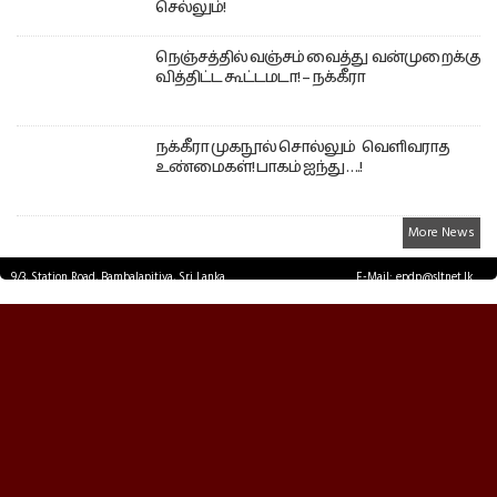
செல்லும்!
நெஞ்சத்தில் வஞ்சம் வைத்து வன்முறைக்கு
வித்திட்ட கூட்டமடா! – நக்கீரா
நக்கீரா முகநூல் சொல்லும் வெளிவராத
உண்மைகள்! பாகம் ஐந்து ….!
More News
9/3, Station Road, Bambalapitiya, Sri Lanka.
E-Mail: epdp@sltnet.lk
Tel: +94 11 2503467 Fax: +94 11 2585255
© EPDPNEWS.COM 2026.