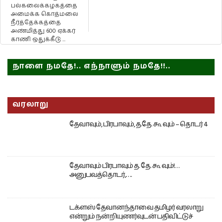
பல்கலைக்கழகத்தை
அமைக்க கொத்மலை
நீர்த்தேக்கத்தை
அண்மித்து 600 ஏக்கர்
காணி ஒதுக்கீடு ...
நாளை நமதே!.. எந்நாளும் நமதே!!..
வரலாறு
தேவாவும், பிரபாவும், த.தே. கூ வும் – தொடர் 4
தேவாவும் பிரபாவும் த. தே. கூ வும்!…
அனுபவத்தொடர்,….
டக்ளஸ் தேவானந்தாவை தமிழர் வரலாறு
என்றும் நன்றியுணர்வுடன் பதிவிட்டுச்