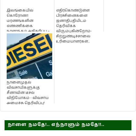
இலங்கையில்
எதிர்கொண்டுள்ள
கொரோனா
பிரச்சினைகளை
மரணங்களின்
ஜனாதிபதியிடம்
எண்ணிக்கை
தெரிவிக்க
நாளாந்தம் அதிகரிப்பு –
விரும்புகின்றோம்-
நேற்றும் 82 பேர்
சிற்றுண்டிச்சாலை
மரணம்!
உரிமையாளர்கள்...
நாளைமுதல்
விவசாயிகளுக்கு
சீனாவின் டீசல்
விநியோகம் - விவசாய
அமைச்சு தெரிவிப்பு!
நாளை நமதே!.. எந்நாளும் நமதே!!..