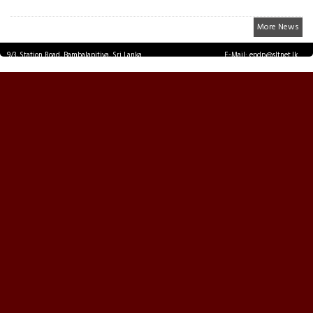
More News
9/3, Station Road, Bambalapitiya, Sri Lanka.
E-Mail: epdp@sltnet.lk
Tel: +94 11 2503467 Fax: +94 11 2585255
© EPDPNEWS.COM 2026.