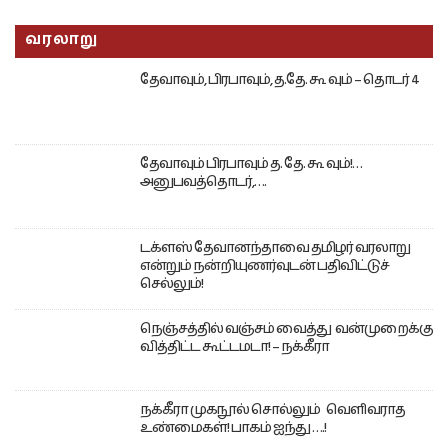
வரலாறு
தேவாவும், பிரபாவும், த.தே. கூ வும் – தொடர் 4
தேவாவும் பிரபாவும் த. தே. கூ வும்!…
அனுபவத்தொடர்,….
டக்ளஸ் தேவானந்தாவை தமிழர் வரலாறு
என்றும் நன்றியுணர்வுடன் பதிவிட்டுச்
செல்லும்!
நெஞ்சத்தில் வஞ்சம் வைத்து வன்முறைக்கு
வித்திட்ட கூட்டமடா! – நக்கீரா
நக்கீரா முகநூல் சொல்லும் வெளிவராத
உண்மைகள்! பாகம் ஐந்து ….!