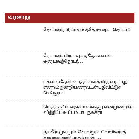
வரலாறு
தேவாவும், பிரபாவும், த.தே. கூ வும் – தொடர் 4
தேவாவும் பிரபாவும் த. தே. கூ வும்!…
அனுபவத்தொடர்,….
டக்ளஸ் தேவானந்தாவை தமிழர் வரலாறு
என்றும் நன்றியுணர்வுடன் பதிவிட்டுச்
செல்லும்!
நெஞ்சத்தில் வஞ்சம் வைத்து வன்முறைக்கு
வித்திட்ட கூட்டமடா! – நக்கீரா
நக்கீரா முகநூல் சொல்லும் வெளிவராத
உண்மைகள்! பாகம் ஐந்து ….!