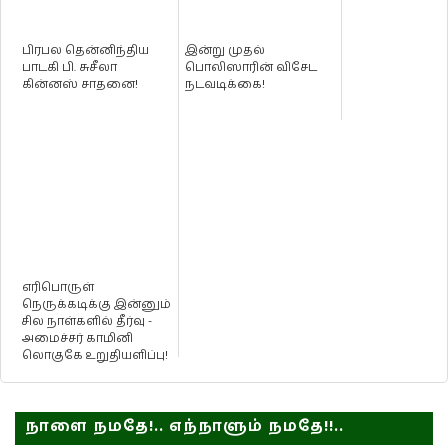
பிரபல தென்னிந்திய
இன்று முதல்
பாடகி பி. சுசீலா
பொலிஸாரின் விசேட
கின்னஸ் சாதனை!
நடவடிக்கை!
எரிபொருள்
நெருக்கடிக்கு இன்னும்
சில நாள்களில் தீர்வு -
அமைச்சர் காமினி
லொகுகே உறுதியளிப்பு!
நாளை நமதே!.. எந்நாளும் நமதே!!..