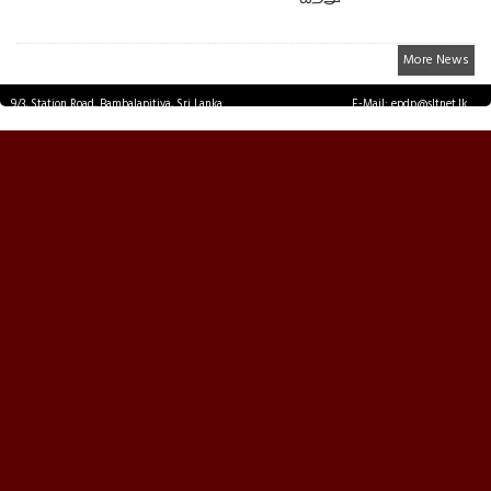
More News
9/3, Station Road, Bambalapitiya, Sri Lanka.
E-Mail: epdp@sltnet.lk
Tel: +94 11 2503467 Fax: +94 11 2585255
© EPDPNEWS.COM 2026.