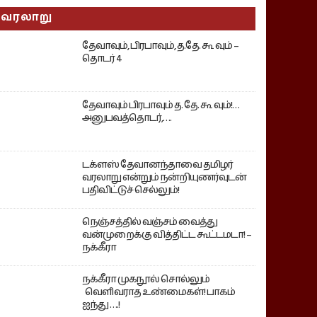
வரலாறு
தேவாவும், பிரபாவும், த.தே. கூ வும் –
தொடர் 4
தேவாவும் பிரபாவும் த. தே. கூ வும்!…
அனுபவத்தொடர்,….
டக்ளஸ் தேவானந்தாவை தமிழர்
வரலாறு என்றும் நன்றியுணர்வுடன்
பதிவிட்டுச் செல்லும்!
நெஞ்சத்தில் வஞ்சம் வைத்து
வன்முறைக்கு வித்திட்ட கூட்டமடா! –
நக்கீரா
நக்கீரா முகநூல் சொல்லும்
வெளிவராத உண்மைகள்! பாகம்
ஐந்து ….!