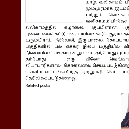
யாழ்.
வலிகாமம் பி
மும்முரமாக இடம்ப
மற்றும் வெங்காய
வலிகாமம் பிரதேச வ
வலிகாமத்தில் ஏழாலை, குப்பிளான், கு
புன்னாலைக்கட்டுவன், மயிலங்காடு, சூராவத
உரும்பிராய், நீர்வேலி, இருபாலை, கோப்பா
பகுதிகளில் பல ஏக்கர் நிலப் பகுதியில் 
நிலையில்
வெங்காய
அறுவடை தற்போது மும்ம
தற்போது ஒரு கிலோ வெங்காயம் 
வியாபாரிகளால் கொள்வனவு செய்
யப்படுகின்
வெளிமாவட்டங்களிற்கு ஏற்றுமதி செய்யப
தெரிவிக்கப்படுகின்றது.
Related posts: