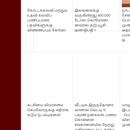
கோட்டக்கல்வி மற்றும்
இலங்கைக்கு
நாட்
உதவி கல்விப்
வருகின்றது 600,000
சேவ
பணிப்பாளர்
டோஸ் கொரோனா
பொர
பதவிகளுக்கு
வைரஸ் தடுப்பூசி -
முன
விண்ணப்பம் கோரல்!
ஜனாதிபதி !!
அத
பயன
ஜ...
கட்சியை விமர்சனம்
வீட்டில் இருந்தோரை
யாழ்
செய்வோருக்கு எதிராக
வாளால் வெட்டி 15
இடம
கடும் நடவடிக்கை!
பவுண் நகைகள், பணம்
- பொ
கொள்ளை -
வி
சங்கானையில் நேற்று
முன்
அதிகாலை அட்டகாசம...