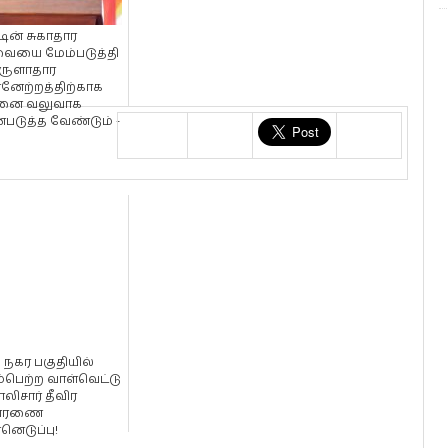
டின் சுகாதார
ையை மேம்படுத்தி
ுளாதார
்னேற்றத்திற்காக
னை வலுவாக
்படுத்த வேண்டும் -
 நகர பகுதியில்
்பெற்ற வாள்வெட்டு
லிசார் தீவிர
சாரணை
னெடுப்பு!