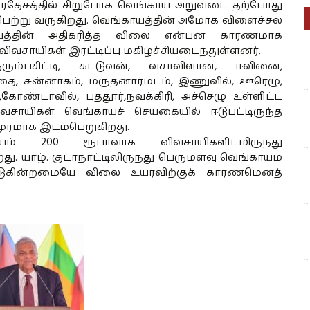
ரதேசத்தில் சிறுபோக வெங்காய அறுவடை தற்போது
ெற்று வருகிறது. வெங்காயத்தின் அமோக விளைச்சல்
த்தின் அதிகரித்
த விலை என்பன காரணமாக
ிவசாயிகள் இரட்டிப்பு மகிழ்ச்சியடைந்துள்ளனர்.
ரும்பசிட்டி, கட்டுவன், வசாவிளான், ஈவினை,
்தை, சுன்னாகம், மருதனார்மடம், இணுவில், ஊரெழு,
ய்,கோண்டாவில்,
புத்தூர்,நவக்கிரி, அச்செழு உள்ளிட்ட
விவசாயிகள்
வெங்காய
ச் செய்கையில் ஈடுபட்டிருந்த
ுரமாக இடம்பெறுகிறது.
200 ரூபாவாக விவசாயிகளிடமிருந்து
றது. யாழ். குடாநாட்டிலிருந்து பெருமளவு வெங்காயம்
்படுகின்றமையே விலை உயர்விற்குக் காரணமெனத்