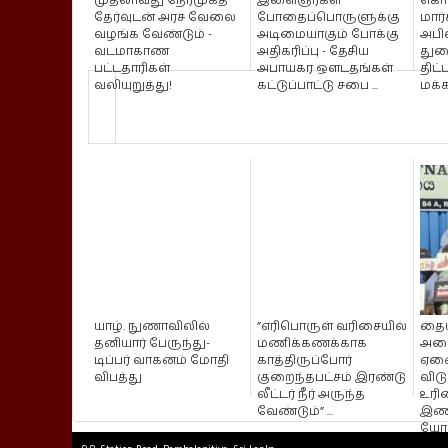
முதலாவது நேர்முகத்
இளைஞர்கள்
கொட
தேர்வுடன் அரச வேலை
போதைப்பொருளுக்கு
மார்
வழங்க வேண்டும் -
அடிமையாகும் போக்கு
அபிவ
வடமாகாண
அதிகரிப்பு - தேசிய
துற
பட்டதாரிகள்
அபாயகர ஒளடதங்கள்
திட்
வலியுறுத்து!
கட்டுப்பாட்டு சபை ...
மக்கள
யாழ். நுணாவிலில்
”எரிபொருள் வரிசையில்
தைய
தனியார் பேருந்து-
மணிக்கணக்காக
அமை
டிப்பர் வாகனம் மோதி
காத்திருப்போர்
ஏன
விபத்து
குறைந்தபட்சம் இரண்டு
விட
லீட்டர் நீர் அருந்த
உரி
வேண்டும்” ...
இணக
யோச