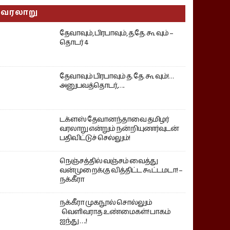
வரலாறு
தேவாவும், பிரபாவும், த.தே. கூ வும் –
தொடர் 4
தேவாவும் பிரபாவும் த. தே. கூ வும்!…
அனுபவத்தொடர்,….
டக்ளஸ் தேவானந்தாவை தமிழர்
வரலாறு என்றும் நன்றியுணர்வுடன்
பதிவிட்டுச் செல்லும்!
நெஞ்சத்தில் வஞ்சம் வைத்து
வன்முறைக்கு வித்திட்ட கூட்டமடா! –
நக்கீரா
நக்கீரா முகநூல் சொல்லும்
வெளிவராத உண்மைகள்! பாகம்
ஐந்து ….!