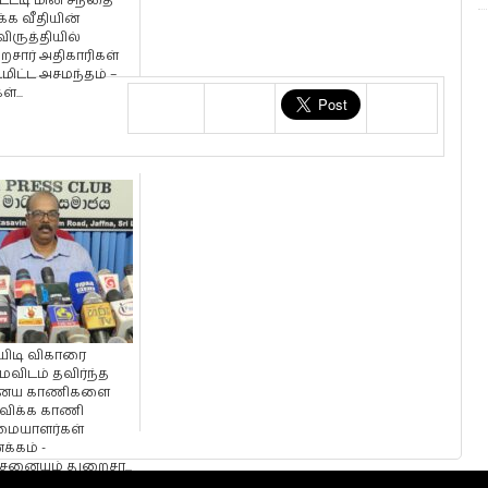
்டடி மின் சந்தை
க்க வீதியின்
ிருத்தியில்
ைசார் அதிகாரிகள்
டமிட்ட அசமந்தம் –
்...
ிடி விகாரை
விடம் தவிர்ந்த
ைய காணிகளை
ுவிக்க காணி
மையாளர்கள்
்கம் -
னையும் துறைசா...