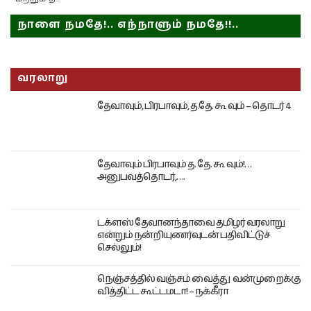
நாளை நமதே!.. எந்நாளும் நமதே!!..
வரலாறு
தேவாவும், பிரபாவும், த.தே. கூ வும் – தொடர் 4
தேவாவும் பிரபாவும் த. தே. கூ வும்!…
அனுபவத்தொடர்,….
டக்ளஸ் தேவானந்தாவை தமிழர் வரலாறு
என்றும் நன்றியுணர்வுடன் பதிவிட்டுச்
செல்லும்!
நெஞ்சத்தில் வஞ்சம் வைத்து வன்முறைக்கு
வித்திட்ட கூட்டமடா! – நக்கீரா