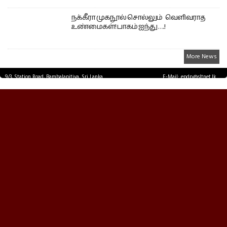
நக்கீரா முகநூல் சொல்லும் வெளிவராத
உண்மைகள்! பாகம் ஐந்து ….!
More News
9/3, Station Road, Bambalapitiya, Sri Lanka.
E-Mail: epdp@sltnet.lk
Tel: +94 11 2503467 Fax: +94 11 2585255
© EPDPNEWS.COM 2026.