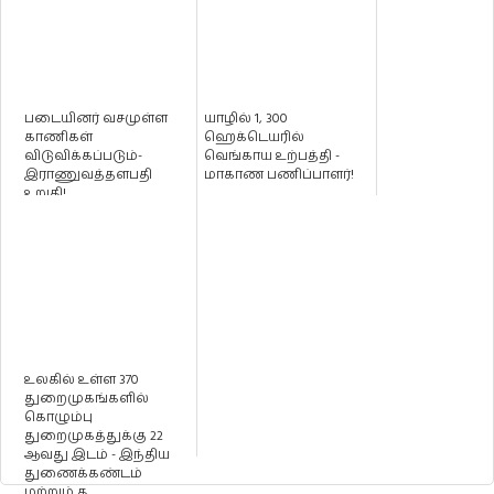
படையினர் வசமுள்ள
யாழில் 1, 300
காணிகள்
ஹெக்டெயரில்
விடுவிக்கப்படும்-
வெங்காய உற்பத்தி -
இராணுவத்தளபதி
மாகாண பணிப்பாளர்!
உறுதி!
உலகில் உள்ள 370
துறைமுகங்களில்
கொழும்பு
துறைமுகத்துக்கு 22
ஆவது இடம் - இந்திய
துணைக்கண்டம்
மற்றும் த...