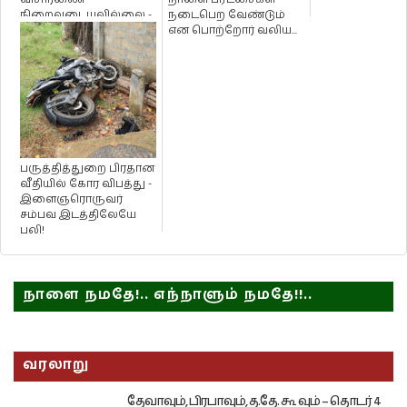
நிறைவடையவில்லை -
நடைபெற வேண்டும்
சட்டமா அதிபர்
என பொற்றோர் வலிய...
திணைக்...
பருத்தித்துறை பிரதான
வீதியில் கோர விபத்து -
இளைஞரொருவர்
சம்பவ இடத்திலேயே
பலி!
நாளை நமதே!.. எந்நாளும் நமதே!!..
வரலாறு
தேவாவும், பிரபாவும், த.தே. கூ வும் – தொடர் 4