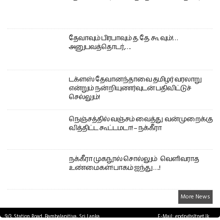
தேவாவும் பிரபாவும் த. தே. கூ வும்!…
அனுபவத்தொடர்,….
டக்ளஸ் தேவானந்தாவை தமிழர் வரலாறு
என்றும் நன்றியுணர்வுடன் பதிவிட்டுச்
செல்லும்!
நெஞ்சத்தில் வஞ்சம் வைத்து வன்முறைக்கு
வித்திட்ட கூட்டமடா! – நக்கீரா
நக்கீரா முகநூல் சொல்லும் வெளிவராத
உண்மைகள்! பாகம் ஐந்து ….!
More News
9/3, Station Road, Bambalapitiya, Sri Lanka.
E-Mail: epdp@sltnet.lk