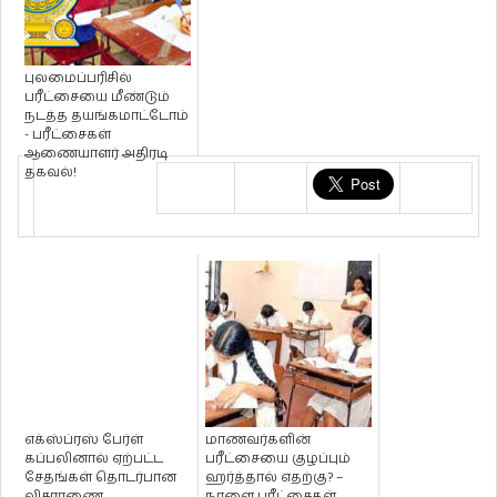
புலமைப்பரிசில்
பரீட்சையை மீண்டும்
நடத்த தயங்கமாட்டோம்
- பரீட்சைகள்
ஆணையாளர் அதிரடி
தகவல்!
எக்ஸ்ப்ரஸ் பேர்ள்
மாணவர்களின்
கப்பலினால் ஏற்பட்ட
பரீட்சையை குழப்பும்
சேதங்கள் தொடர்பான
ஹர்த்தால் எதற்கு? –
விசாரணை
நாளை பரீட்சைகள்