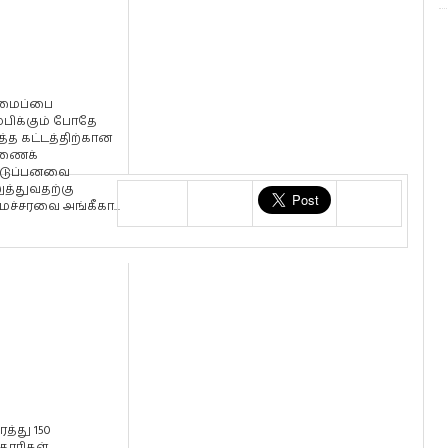
மைப்பை
்பிக்கும் போதே
த்த கட்டத்திற்கான
ணைக்
டுப்பனவை
ுத்துவதற்கு
ச்சரவை அங்கீகா...
த்து 150
தாரிகள்