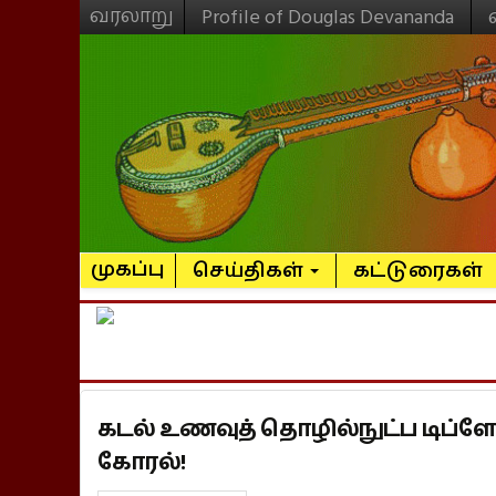
வரலாறு
Profile of Douglas Devananda
முகப்பு
செய்திகள்
கட்டுரைகள்
கடல் உணவுத் தொழில்நுட்ப டிப்
கோரல்!