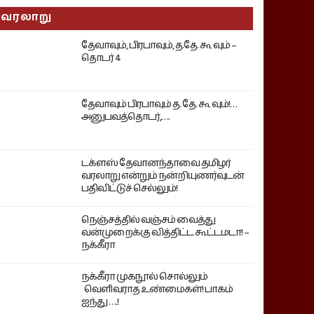
வரலாறு
தேவாவும், பிரபாவும், த.தே. கூ வும் –
தொடர் 4
தேவாவும் பிரபாவும் த. தே. கூ வும்!…
அனுபவத்தொடர்,….
டக்ளஸ் தேவானந்தாவை தமிழர்
வரலாறு என்றும் நன்றியுணர்வுடன்
பதிவிட்டுச் செல்லும்!
நெஞ்சத்தில் வஞ்சம் வைத்து
வன்முறைக்கு வித்திட்ட கூட்டமடா! –
நக்கீரா
நக்கீரா முகநூல் சொல்லும்
வெளிவராத உண்மைகள்! பாகம்
ஐந்து ….!