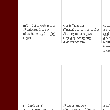
ஐரோப்பிய ஒன்றியம்
வெற்றிடங்கள்
வீட
இலங்கைக்கு 210
நிரப்பப்படாத நிலையில்
ஆரம
மில்லியன் யூரோ நிதி
இயங்கும் கால்நடை
குறி
உதவி!
உற்பத்தி சுகாதாரத்
தவ
திணைக்களம்!
கொ
செல
அமை
நாட்டில் அரிசி
இலஞ்ச, ஊழல்
ஆயிர
தட்டுப்பாடு ஏற்படும்
விசாரணைப் பிரிவை
பட்ட