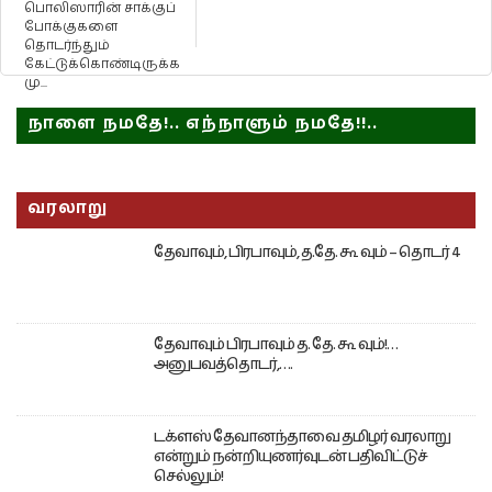
பொலிஸாரின் சாக்குப்
போக்குகளை
தொடர்ந்தும்
கேட்டுக்கொண்டிருக்க
மு...
நாளை நமதே!.. எந்நாளும் நமதே!!..
வரலாறு
தேவாவும், பிரபாவும், த.தே. கூ வும் – தொடர் 4
தேவாவும் பிரபாவும் த. தே. கூ வும்!…
அனுபவத்தொடர்,….
டக்ளஸ் தேவானந்தாவை தமிழர் வரலாறு
என்றும் நன்றியுணர்வுடன் பதிவிட்டுச்
செல்லும்!