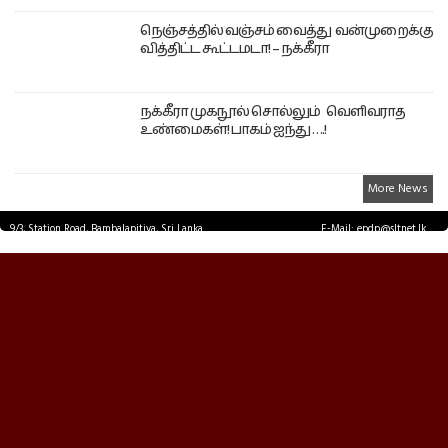
நெஞ்சத்தில் வஞ்சம் வைத்து வன்முறைக்கு
வித்திட்ட கூட்டமடா! – நக்கீரா
நக்கீரா முகநூல் சொல்லும் வெளிவராத
உண்மைகள்! பாகம் ஐந்து ….!
More News
9/3, Station Road, Bambalapitiya, Sri Lanka.
E-Mail: epdp@sltnet.lk
Tel: +94 11 2503467 Fax: +94 11 2585255
© EPDPNEWS.COM 2026.