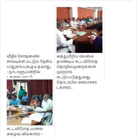
வீதிச் சோதனைச்
அத்துமீறிய எல்லை
சாவடிகள் மட்டும் தேசிய
தாண்டிய சட்டவிரோத
பாதுகாப்புக்கு உதவாது
தொழில்முறைகளை
- நாடாளுமன்றில்
முற்றாக
டக்ளஸ் எம்.பி
கட்டுப்படுத்துவது
தெரிவிப்ப...
தொடர்பில் அமைச்சர்
டக்ளஸ்...
சட்டவிரோத மணல்
அகழ்வு விவகாரம் -