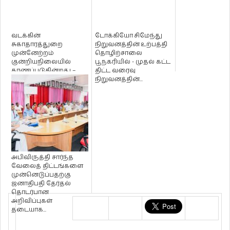
வடக்கின்
டோக்கியோ சிமேந்து
சுகாதாரத்துறை
நிறுவனத்தின் உற்பத்தி
முன்னேற்றம்
தொழிற்சாலை
குன்றியநிலையில்
பூநகரியில் - முதல் கட்ட
காணப்படுகின்றது –
திட்ட வரைவு
நாடாளுமன்றில்
நிறுவனத்தின்...
டக்ளஸ் எம்.பி.சுட...
அபிவிருத்தி சார்ந்த
வேலைத் திட்டங்களை
முன்னெடுப்பதற்கு
ஜனாதிபதி தேர்தல்
தொடர்பான
அறிவிப்புகள்
தடையாக...