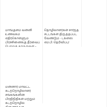
மாங்குளம் வன்னி
தொழிலாளர்கள் சார்ந்த
உணவகம்
சட்டங்கள் திருத்தப்பட
எதிர்கொள்ளும்
வேண்டும் - டக்ளஸ்
பிரச்சினைக்கு தீர்வைப்
எம்.பி. தெரிவிப்பு!
பெற்றுத் தாருங்கள் –
டக்ளஸ் எம்.பியிடம் ...
மன்னார் மாவட்ட
கடற்றொழிலாளர்
சங்கங்களின்
பிரதிநிதிகள் மற்றும்
கடற்றொழில்