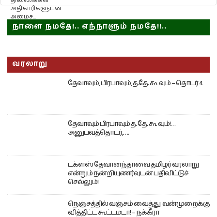
திணைக்கள
அதிகாரிகளுடன்
அமைச...
நாளை நமதே!.. எந்நாளும் நமதே!!..
வரலாறு
தேவாவும், பிரபாவும், த.தே. கூ வும் – தொடர் 4
தேவாவும் பிரபாவும் த. தே. கூ வும்!…
அனுபவத்தொடர்,….
டக்ளஸ் தேவானந்தாவை தமிழர் வரலாறு
என்றும் நன்றியுணர்வுடன் பதிவிட்டுச்
செல்லும்!
நெஞ்சத்தில் வஞ்சம் வைத்து வன்முறைக்கு
வித்திட்ட கூட்டமடா! – நக்கீரா