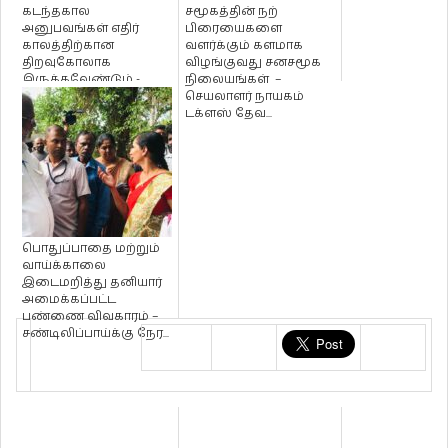
கடந்தகால
சமூகத்தின் நற்
அனுபவங்கள் எதிர்
பிரையைகளை
காலத்திற்கான
வளர்க்கும் களமாக
திறவுகோலாக
விழங்குவது சனசமூக
இருக்கவேண்டும் -
நிலையங்கள் –
நாயகம் டக்ளஸ்
செயலாளர் நாயகம்
தேவானந்தா!
டக்ளஸ் தேவ...
பொதுப்பாதை மற்றும்
வாய்க்காலை
இடைமறித்து தனியார்
அமைக்கப்பட்ட
பண்ணை விவகாரம் –
சண்டிலிப்பாய்க்கு நேர...