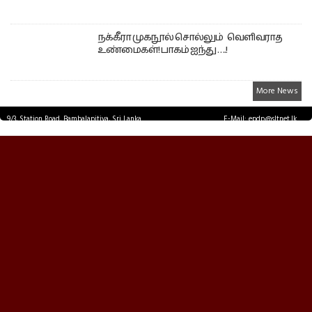
நக்கீரா முகநூல் சொல்லும் வெளிவராத
உண்மைகள்! பாகம் ஐந்து ….!
More News
9/3, Station Road, Bambalapitiya, Sri Lanka.
E-Mail: epdp@sltnet.lk
Tel: +94 11 2503467 Fax: +94 11 2585255
© EPDPNEWS.COM 2026.