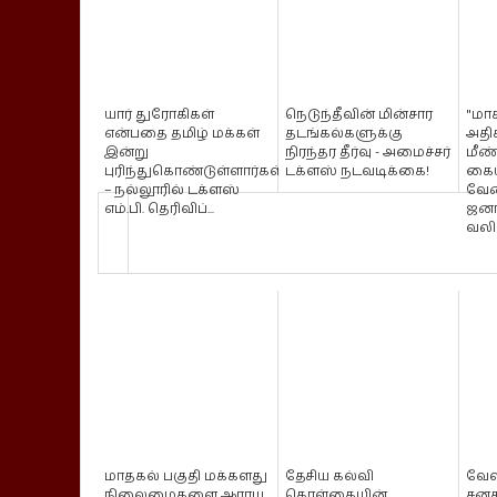
யார் துரோகிகள்
நெடுந்தீவின் மின்சார
"மா
என்பதை தமிழ் மக்கள்
தடங்கல்களுக்கு
அதிக
இன்று
நிரந்தர தீர்வு - அமைச்சர்
மீண்
புரிந்துகொண்டுள்ளார்கள்
டக்ளஸ் நடவடிக்கை!
கைய
– நல்லூரில் டக்ளஸ்
வேண்
எம்.பி. தெரிவிப்...
ஜனா
வலியு
மாதகல் பகுதி மக்களது
தேசிய கல்வி
வே
நிலைமைகளை ஆராய
கொள்கையின்
சனச