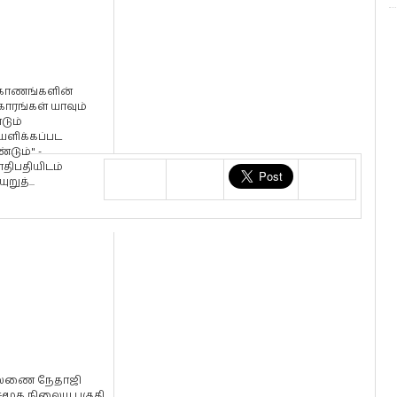
காணங்களின்
ாரங்கள் யாவும்
டும்
ளிக்கப்பட
டும்" -
திபதியிடம்
றுத்...
லணை நேதாஜி
மூக நிலைய பகுதி