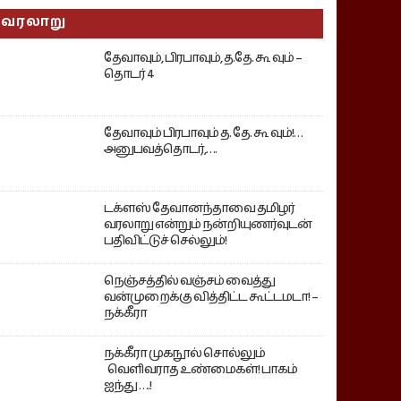
வரலாறு
தேவாவும், பிரபாவும், த.தே. கூ வும் –
தொடர் 4
தேவாவும் பிரபாவும் த. தே. கூ வும்!…
அனுபவத்தொடர்,….
டக்ளஸ் தேவானந்தாவை தமிழர்
வரலாறு என்றும் நன்றியுணர்வுடன்
பதிவிட்டுச் செல்லும்!
நெஞ்சத்தில் வஞ்சம் வைத்து
வன்முறைக்கு வித்திட்ட கூட்டமடா! –
நக்கீரா
நக்கீரா முகநூல் சொல்லும்
வெளிவராத உண்மைகள்! பாகம்
ஐந்து ….!