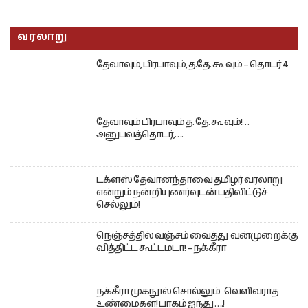
வரலாறு
தேவாவும், பிரபாவும், த.தே. கூ வும் – தொடர் 4
தேவாவும் பிரபாவும் த. தே. கூ வும்!…
அனுபவத்தொடர்,….
டக்ளஸ் தேவானந்தாவை தமிழர் வரலாறு
என்றும் நன்றியுணர்வுடன் பதிவிட்டுச்
செல்லும்!
நெஞ்சத்தில் வஞ்சம் வைத்து வன்முறைக்கு
வித்திட்ட கூட்டமடா! – நக்கீரா
நக்கீரா முகநூல் சொல்லும் வெளிவராத
உண்மைகள்! பாகம் ஐந்து ….!