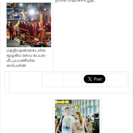
நாமல் ராஜபக்ச உறுத...
மத்தியதரைக்கடலில்
மூழ்கிய ரஸ்ய கப்பல் -
மீட்புப்பணியில்
ஸ்பெயின்!