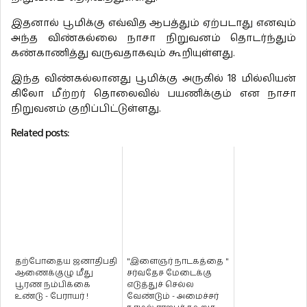
இதனால் பூமிக்கு எவ்வித ஆபத்தும் ஏற்படாது எனவும்
அந்த விண்கல்லை நாசா நிறுவனம் தொடர்ந்தும்
கண்காணித்து வருவதாகவும் கூறியுள்ளது.
இந்த விண்கல்லானது பூமிக்கு அருகில் 18 மில்லியன்
கிலோ மீற்றர் தொலைவில் பயணிக்கும் என நாசா
நிறுவனம் குறிப்பிட்டுள்ளது.
Related posts:
தற்போதைய ஜனாதிபதி
"இளைஞர் நாடகத்தை "
ஆணைக்குழு மீது
சர்வதேச மேடைக்கு
பூரண நம்பிக்கை
எடுத்துச் செல்ல
உண்டு - பேராயர் !
வேண்டும் - அமைச்சர்