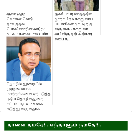
ஆவா குழு
ஒக்டோபர் மாதத்தில்
கொலைவெறி
நூறாயிரம் சுற்றுலாப்
தாக்குதல்
பயணிகள் நாட்டிற்கு
பொலிஸாரின் அதிரடி
வருகை - சுற்றுலா
நடவடிக்கையால் உயிர்
அபிவிருத்தி அதிகார
தப்பிய இளைஞன்!
சபை த...
தொழில் துறையில்
முழுமையாக
மாற்றங்களை ஏற்படுத்த
புதிய தொழில்துறை
சட்டம் - நடவடிக்கை
எடுத்து வருவதாக...
நாளை நமதே!.. எந்நாளும் நமதே!!..