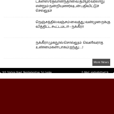
டக்ளஸ் தேவானந்தாவை தமிழர் வரலாறு
என்றும் நன்றியுணர்வுடன் பதிவிட்டுச்
செல்லும்!
நெஞ்சத்தில் வஞ்சம் வைத்து வன்முறைக்கு
வித்திட்ட கூட்டமடா! – நக்கீரா
நக்கீரா முகநூல் சொல்லும் வெளிவராத
உண்மைகள்! பாகம் ஐந்து ….!
More News
9/3, Station Road, Bambalapitiya, Sri Lanka.
E-Mail: epdp@sltnet.lk
Tel: +94 11 2503467 Fax: +94 11 2585255
© EPDPNEWS.COM 2026.