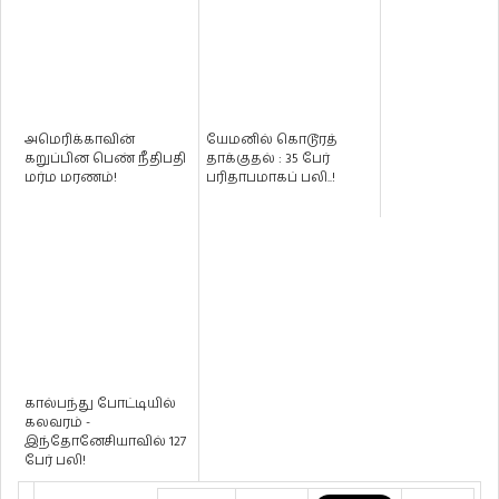
அமெரிக்காவின்
யேமனில் கொடூரத்
கறுப்பின பெண் நீதிபதி
தாக்குதல் : 35 பேர்
மர்ம மரணம்!
பரிதாபமாகப் பலி..!
கால்பந்து போட்டியில்
கலவரம் -
இந்தோனேசியாவில் 127
பேர் பலி!