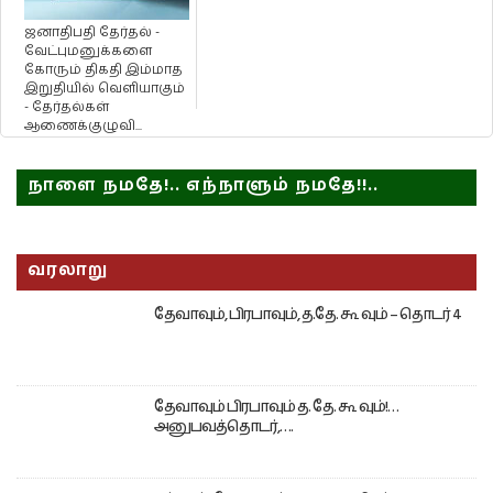
ஜனாதிபதி தேர்தல் -
வேட்புமனுக்களை
கோரும் திகதி இம்மாத
இறுதியில் வெளியாகும்
- தேர்தல்கள்
ஆணைக்குழுவி...
நாளை நமதே!.. எந்நாளும் நமதே!!..
வரலாறு
தேவாவும், பிரபாவும், த.தே. கூ வும் – தொடர் 4
தேவாவும் பிரபாவும் த. தே. கூ வும்!…
அனுபவத்தொடர்,….