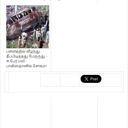
பள்ளத்தில் வீழ்ந்து
தீப்பிடித்தது பேருந்து -
41 பேர் பலி -
பாகிஸ்தானில் சோகம்!