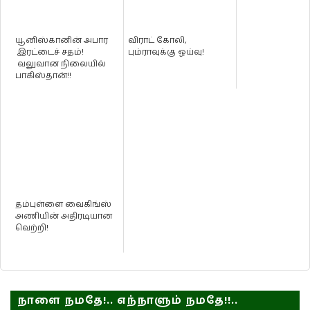
யூனிஸ்கானின் அபார
விராட் கோலி,
இரட்டைச் சதம்!
பும்ராவுக்கு ஓய்வு!
வலுவான நிலையில்
பாகிஸ்தான்!!
தம்புள்ளை வைகிங்ஸ்
அணியின் அதிரடியான
வெற்றி!
நாளை நமதே!.. எந்நாளும் நமதே!!..