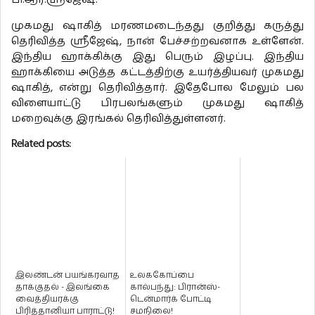
முகமது ஷாகித் மரணமடைந்தது குறித்து கருத்து
தெரிவித்த ஸ்ரீஜேஷ், நான் பேச்சற்றவனாக உள்ளேன்.
இந்திய ஹாக்கிக்கு இது பெரும் இழப்பு. இந்திய
ஹாக்கியை அடுத்த கட்டத்திற்கு உயர்த்தியவர் முகமது
ஷாகித், என்று தெரிவித்தார். இதேபோல மேலும் பல
விளையாட்டு பிரபலங்களும் முகமது ஷாகித்
மறைவுக்கு இரங்கல் தெரிவித்துள்ளனர்.
Related posts:
இலண்டன் பயங்கரவாத
உலககோப்பை
தாக்குதல் - இலங்கை
கால்பந்து: பிரான்ஸ்-
வைத்தியரக்கு
டென்மார்க் போட்டி
பிரித்தானியா பாராட்டு!
சமநிலை!