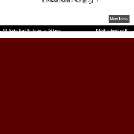
உண்மைகள்! பாகம் ஐந்து ….!
More News
9/3, Station Road, Bambalapitiya, Sri Lanka.
E-Mail: epdp@sltnet.lk
Tel: +94 11 2503467 Fax: +94 11 2585255
© EPDPNEWS.COM 2026.