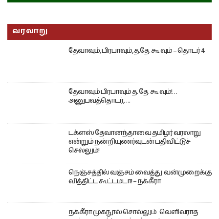
வரலாறு
தேவாவும், பிரபாவும், த.தே. கூ வும் – தொடர் 4
தேவாவும் பிரபாவும் த. தே. கூ வும்!…
அனுபவத்தொடர்,….
டக்ளஸ் தேவானந்தாவை தமிழர் வரலாறு
என்றும் நன்றியுணர்வுடன் பதிவிட்டுச்
செல்லும்!
நெஞ்சத்தில் வஞ்சம் வைத்து வன்முறைக்கு
வித்திட்ட கூட்டமடா! – நக்கீரா
நக்கீரா முகநூல் சொல்லும் வெளிவராத