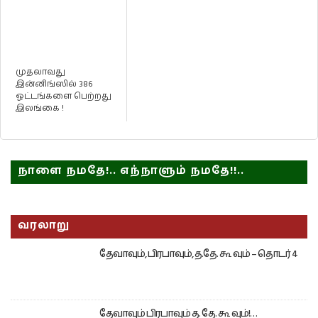
முதலாவது
இன்னிங்ஸில் 386
ஓட்டங்களை பெற்றது
இலங்கை !
நாளை நமதே!.. எந்நாளும் நமதே!!..
வரலாறு
தேவாவும், பிரபாவும், த.தே. கூ வும் – தொடர் 4
தேவாவும் பிரபாவும் த. தே. கூ வும்!…