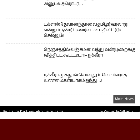
அனுபவத்தொடர்,….
டக்ளஸ் தேவானந்தாவை தமிழர் வரலாறு
என்றும் நன்றியுணர்வுடன் பதிவிட்டுச்
செல்லும்!
நெஞ்சத்தில் வஞ்சம் வைத்து வன்முறைக்கு
வித்திட்ட கூட்டமடா! – நக்கீரா
நக்கீரா முகநூல் சொல்லும் வெளிவராத
உண்மைகள்! பாகம் ஐந்து ….!
More News
9/3, Station Road, Bambalapitiya, Sri Lanka.
E-Mail: epdp@sltnet.lk
Tel: +94 11 2503467 Fax: +94 11 2585255
© EPDPNEWS.COM 2026.