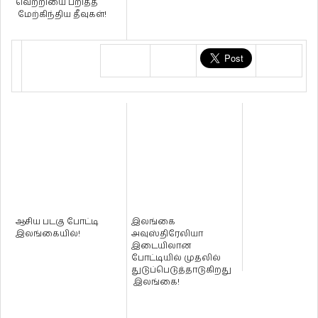
வெற்றியை பறித்த
மேற்கிந்திய தீவுகள்!
ஆசிய படகு போட்டி
இலங்கை
இலங்கையில்!
அவுஸ்திரேலியா
இடையிலான
போட்டியில் முதலில்
துடுப்பெடுத்தாடுகிறது
இலங்கை!