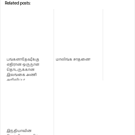
Related posts:
பங்களாதேஷீக்கு
மாலிங்க சாதனை!
எதிரான ஒருநாள்
தொடருக்கான
இலங்கை அணி
அறிவிப்பு!
இந்தியாவின்