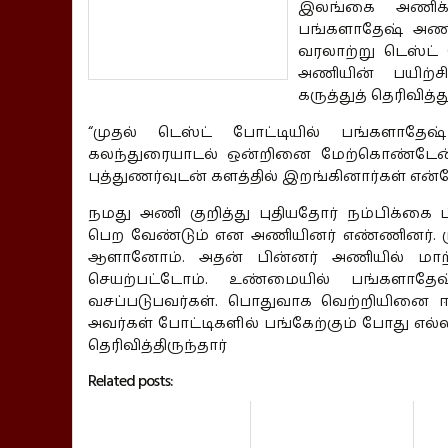
இலங்கை அணிக்க
பங்களாதேஷ் அணி 4
வரலாற்று டெஸ்ட்
அணியின் பயிற்ச
கருத்துத் தெரிவித்த
“முதல் டெஸ்ட் போட்டியில் பங்களாதேஷ
கலந்துரையாடல் ஒன்றினை மேற்கொண்டேன்.
புத்துணர்வுடன் களத்தில் இறங்கினார்கள் என்
நமது அணி குறித்து புதியதோர் நம்பிக்கை 
பெற வேண்டும் என அணியினர் எண்ணினர். ம
ஆளானோம். அதன் பின்னர் அணியில் மாற்ற
செயற்பட்டோம். உண்மையில் பங்களாதேஷ
வசப்படுபவர்கள். பொதுவாக வெற்றியினை ஈட
அவர்கள் போட்டிகளில் பங்கேற்கும் போது எல்ல
தெரிவித்திருந்தார்
Related posts: