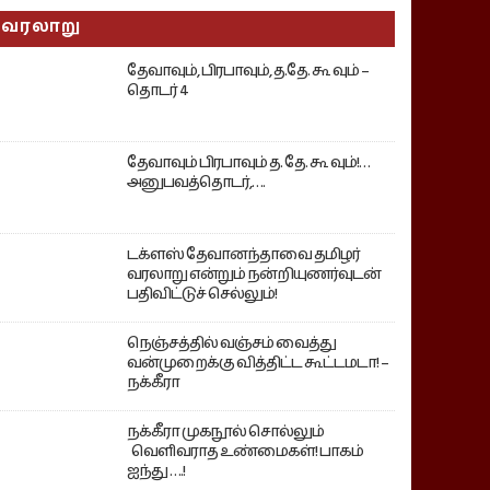
வரலாறு
தேவாவும், பிரபாவும், த.தே. கூ வும் –
தொடர் 4
தேவாவும் பிரபாவும் த. தே. கூ வும்!…
அனுபவத்தொடர்,….
டக்ளஸ் தேவானந்தாவை தமிழர்
வரலாறு என்றும் நன்றியுணர்வுடன்
பதிவிட்டுச் செல்லும்!
நெஞ்சத்தில் வஞ்சம் வைத்து
வன்முறைக்கு வித்திட்ட கூட்டமடா! –
நக்கீரா
நக்கீரா முகநூல் சொல்லும்
வெளிவராத உண்மைகள்! பாகம்
ஐந்து ….!