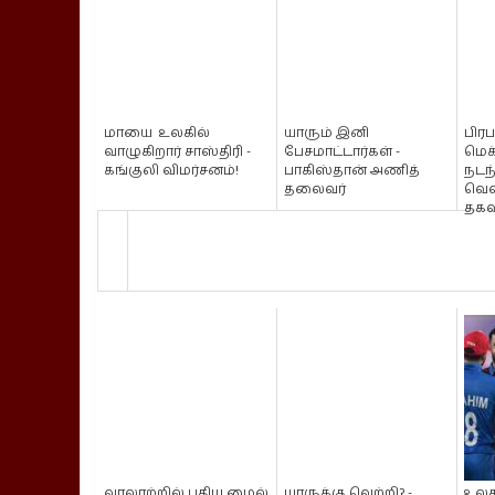
மாயை உலகில்
யாரும் இனி
பிரப
வாழுகிறார் சாஸ்திரி -
பேசமாட்டார்கள் -
மெக
கங்குலி விமர்சனம்!
பாகிஸ்தான் அணித்
நடந
தலைவர்
வெள
தகவ
வரலாற்றில் புதிய மைல்
யாருக்கு வெற்றி? -
உலக