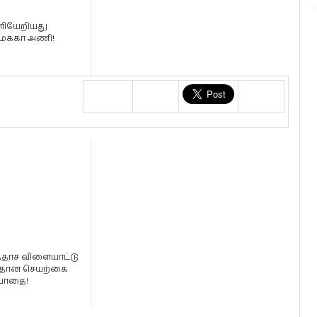
ியேறியது
க்கா அணி!
ததாச விளையாட்டு
தான செயற்கை
பாதை!