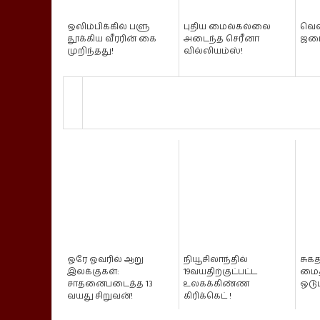
ஒலிம்பிக்கில் பளு
புதிய மைல்கல்லை
வெள
தூக்கிய வீரரின் கை
அடைந்த செரீனா
ஜமை
முறிந்தது!
வில்லியம்ஸ்!
ஓரே ஓவரில் ஆறு
நியூசிலாந்தில்
சுக
இலக்குகள்:
19வயதிற்குட்பட்ட
மை
சாதனைபடைத்த 13
உலகக்கிண்ண
ஓடு
வயது சிறுவன்!
கிரிக்கெட் !