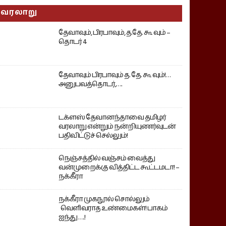
வரலாறு
தேவாவும், பிரபாவும், த.தே. கூ வும் –
தொடர் 4
தேவாவும் பிரபாவும் த. தே. கூ வும்!…
அனுபவத்தொடர்,….
டக்ளஸ் தேவானந்தாவை தமிழர்
வரலாறு என்றும் நன்றியுணர்வுடன்
பதிவிட்டுச் செல்லும்!
நெஞ்சத்தில் வஞ்சம் வைத்து
வன்முறைக்கு வித்திட்ட கூட்டமடா! –
நக்கீரா
நக்கீரா முகநூல் சொல்லும்
வெளிவராத உண்மைகள்! பாகம்
ஐந்து ….!