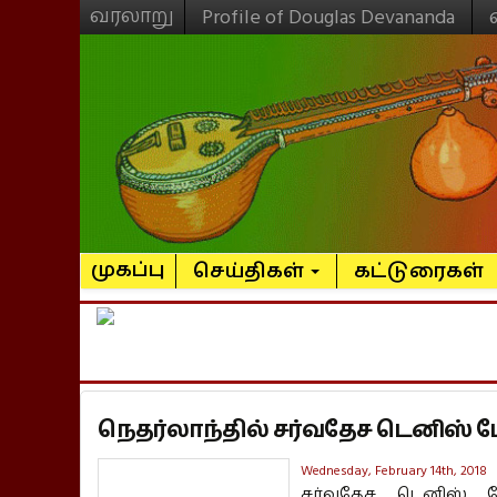
வரலாறு
Profile of Douglas Devananda
முகப்பு
செய்திகள்
கட்டுரைகள்
நெதர்லாந்தில் சர்வதேச டெனிஸ் ப
Wednesday, February 14th, 2018
சர்வதேச டெனிஸ் ப