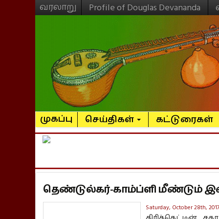
வரலாறு
Profile of Douglas Devananda
முகப்பு
செய்திகள்
கட்டுரைகள்
தெண்டுல்கர்-காம்ப்ளி மீண்டும்
Saturday, October 28th, 201
கிரிக்கெட்டின் ச