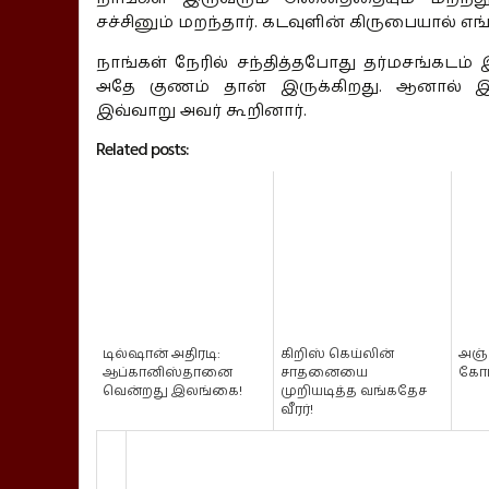
சச்சினும் மறந்தார். கடவுளின் கிருபையால் எங்க
நாங்கள் நேரில் சந்தித்தபோது தர்மசங்கடம
அதே குணம் தான் இருக்கிறது. ஆனால் இன்
இவ்வாறு அவர் கூறினார்.
Related posts:
டில்ஷான் அதிரடி:
கிறிஸ் கெய்லின்
அஞ்
ஆப்கானிஸ்தானை
சாதனையை
கோர
வென்றது இலங்கை!
முறியடித்த வங்கதேச
வீரர்!