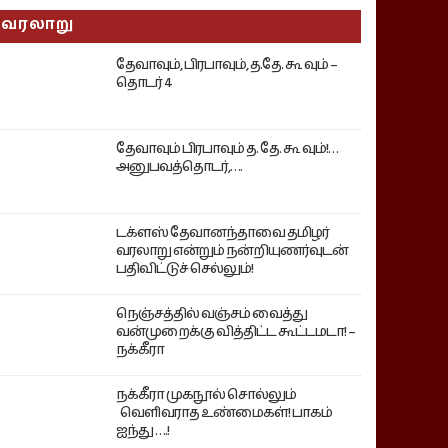
வரலாறு
தேவாவும், பிரபாவும், த.தே. கூ வும் –
தொடர் 4
தேவாவும் பிரபாவும் த. தே. கூ வும்!…
அனுபவத்தொடர்,….
டக்ளஸ் தேவானந்தாவை தமிழர்
வரலாறு என்றும் நன்றியுணர்வுடன்
பதிவிட்டுச் செல்லும்!
நெஞ்சத்தில் வஞ்சம் வைத்து
வன்முறைக்கு வித்திட்ட கூட்டமடா! –
நக்கீரா
நக்கீரா முகநூல் சொல்லும்
வெளிவராத உண்மைகள்! பாகம்
ஐந்து ….!