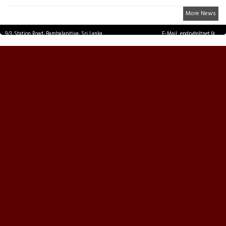
More News
9/3, Station Road, Bambalapitiya, Sri Lanka.
E-Mail: epdp@sltnet.lk
Tel: +94 11 2503467 Fax: +94 11 2585255
© EPDPNEWS.COM 2026.