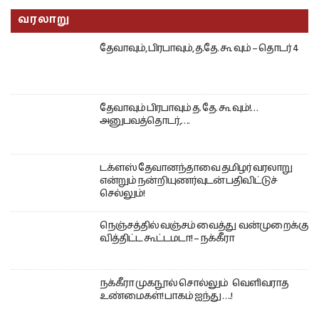
வரலாறு
தேவாவும், பிரபாவும், த.தே. கூ வும் – தொடர் 4
தேவாவும் பிரபாவும் த. தே. கூ வும்!…
அனுபவத்தொடர்,….
டக்ளஸ் தேவானந்தாவை தமிழர் வரலாறு
என்றும் நன்றியுணர்வுடன் பதிவிட்டுச்
செல்லும்!
நெஞ்சத்தில் வஞ்சம் வைத்து வன்முறைக்கு
வித்திட்ட கூட்டமடா! – நக்கீரா
நக்கீரா முகநூல் சொல்லும் வெளிவராத
உண்மைகள்! பாகம் ஐந்து ….!