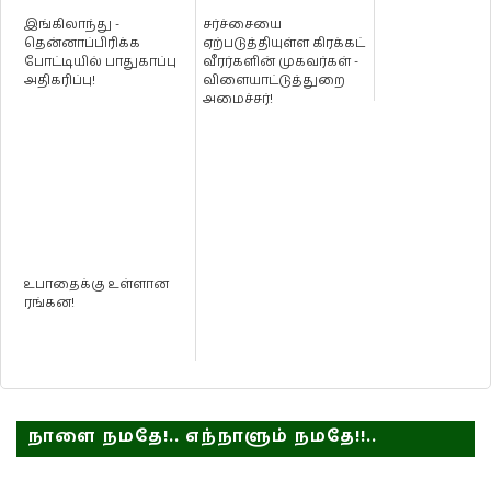
இங்கிலாந்து -
சர்ச்சையை
தென்னாப்பிரிக்க
ஏற்படுத்தியுள்ள கிரக்கட்
போட்டியில் பாதுகாப்பு
வீரர்களின் முகவர்கள் -
அதிகரிப்பு!
விளையாட்டுத்துறை
அமைச்சர்!
உபாதைக்கு உள்ளான
ரங்கன!
நாளை நமதே!.. எந்நாளும் நமதே!!..