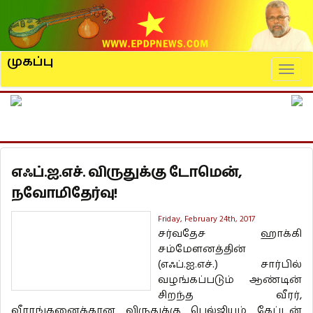
முகப்பு
Naviga
எஃப்.ஐ.எச். விருதுக்கு டோமென்,
நவோமிதேர்வு!
Friday, February 24th, 2017
சர்வதேச ஹாக்கி
சம்மேளனத்தின்
(எஃப்.ஐ.எச்.) சார்பில்
வழங்கப்படும் ஆண்டின்
சிறந்த வீரர்,
வீராங்கனைக்கான விருதுக்கு பெல்ஜியம் கேப்டன்