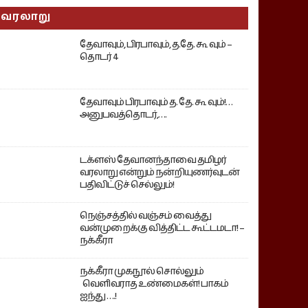
வரலாறு
தேவாவும், பிரபாவும், த.தே. கூ வும் –
தொடர் 4
தேவாவும் பிரபாவும் த. தே. கூ வும்!…
அனுபவத்தொடர்,….
டக்ளஸ் தேவானந்தாவை தமிழர்
வரலாறு என்றும் நன்றியுணர்வுடன்
பதிவிட்டுச் செல்லும்!
நெஞ்சத்தில் வஞ்சம் வைத்து
வன்முறைக்கு வித்திட்ட கூட்டமடா! –
நக்கீரா
நக்கீரா முகநூல் சொல்லும்
வெளிவராத உண்மைகள்! பாகம்
ஐந்து ….!