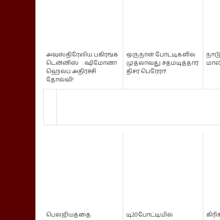
அவுஸ்திரேலிய பகிரங்க
ஒருநாள் போட்டிகளில்
நாடு
டென்னிஸ் : ஷிமோனா
முதலாவது சதமடித்தார்
மால
ஹெலப் அதிர்ச்சி
திசர பெரேரா!
தோல்வி!
பெல்ஜியத்தை
டி20போட்டியில்
கிரி