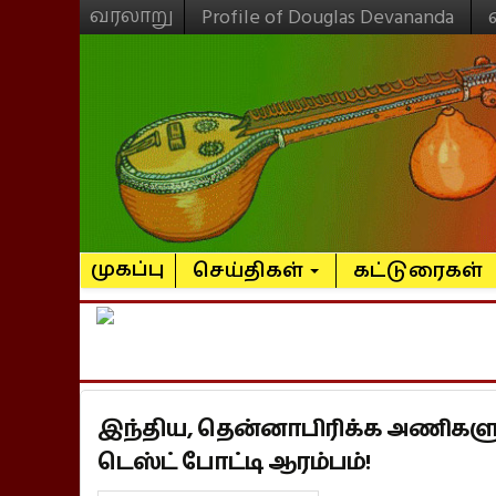
வரலாறு
Profile of Douglas Devananda
முகப்பு
செய்திகள்
கட்டுரைகள்
இந்திய, தென்னாபிரிக்க அணிக
டெஸ்ட் போட்டி ஆரம்பம்!