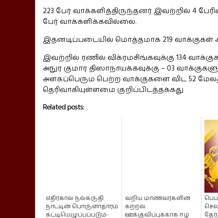
223 பேர் வாக்களித்திருந்தனர் இவற்றில் 4 பேரி
பேர் வாக்களிக்கவில்லை.
இதனடிப்படையில் மொத்தமாக 219 வாக்குகள் அ
இவற்றில் ரணில் விக்ரமசிங்கவுக்கு 134 வாக்
அநுர குமார திஸாநாயக்கவுக்கு – 03 வாக்குகள
அளகப்பெரும பெற்ற வாக்குகளை விட 52 மேலத
தெரிவாகியுள்ளமை குறிப்பிடத்தக்கது
Related posts:
எதிர்கால நல்கருதி
வறிய மாணவர்களின்
பெப
நாட்டின் பொருளாதாரம்
கற்றல்
செல
கட்டியெழுப்பப்படும்-
ஊக்குவிப்புக்காக ஈழ
தேர