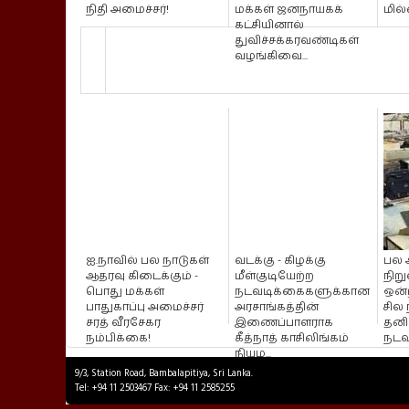
நிதி அமைச்சர்!
மக்கள் ஜனநாயகக்
மில
கட்சியினால்
துவிச்சக்கரவண்டிகள்
வழங்கிவை...
ஐ.நாவில் பல நாடுகள்
வடக்கு - கிழக்கு
பல 
ஆதரவு கிடைக்கும் -
மீள்குடியேற்ற
நிற
பொது மக்கள்
நடவடிக்கைகளுக்கான
ஒன்
பாதுகாப்பு அமைச்சர்
அரசாங்கத்தின்
சில
சரத் வீரசேகர
இணைப்பாளராக
தனி
நம்பிக்கை!
கீத்நாத் காசிலிங்கம்
நடவ
நியம...
9/3, Station Road, Bambalapitiya, Sri Lanka.
Tel: +94 11 2503467 Fax: +94 11 2585255