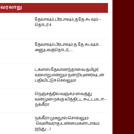
வரலாறு
தேவாவும், பிரபாவும், த.தே. கூ வும் –
தொடர் 4
தேவாவும் பிரபாவும் த. தே. கூ வும்!…
அனுபவத்தொடர்,….
டக்ளஸ் தேவானந்தாவை தமிழர்
வரலாறு என்றும் நன்றியுணர்வுடன்
பதிவிட்டுச் செல்லும்!
நெஞ்சத்தில் வஞ்சம் வைத்து
வன்முறைக்கு வித்திட்ட கூட்டமடா! –
நக்கீரா
நக்கீரா முகநூல் சொல்லும்
வெளிவராத உண்மைகள்! பாகம்
ஐந்து ….!