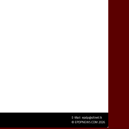
E-Mail: epdp@sltnet.lk
© EPDPNEWS.COM 2026.