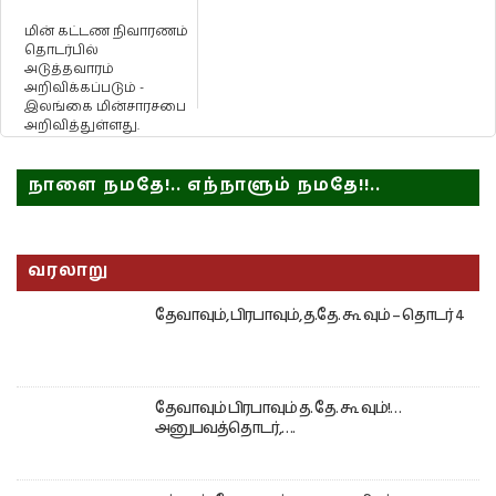
மின் கட்டண நிவாரணம்
தொடர்பில்
அடுத்தவாரம்
அறிவிக்கப்படும் -
இலங்கை மின்சாரசபை
அறிவித்துள்ளது.
நாளை நமதே!.. எந்நாளும் நமதே!!..
வரலாறு
தேவாவும், பிரபாவும், த.தே. கூ வும் – தொடர் 4
தேவாவும் பிரபாவும் த. தே. கூ வும்!…
அனுபவத்தொடர்,….