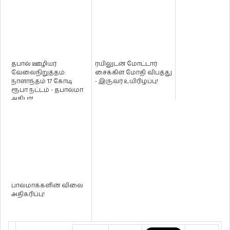
தபால் ஊழியர்
ரயிலுடன் மோட்டார்
வேலைநிறுத்தம்:
சைக்கிள் மோதி விபத்து
நாளாந்தம் 17 கோடி
- இருவர் உயிரிழப்பு!
ரூபா நட்டம் - தபால்மா
அதிபர்!
பால்மாக்களின் விலை
அதிகரிப்பு!