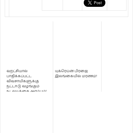
வறட்சியால்
யுக்ரெய்ன் பிரஜை
பாதிக்கப்பட்ட
இலங்கையில் மரணம்!
விவசாயிகளுக்கு
நட்டஈடு வழங்கும்
நடவடிக்கை ஆரம்பம்!