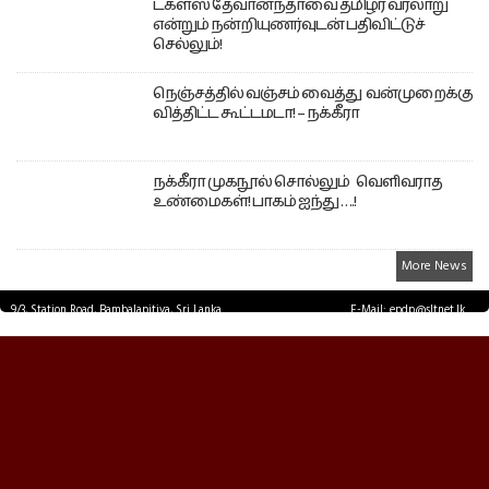
டக்ளஸ் தேவானந்தாவை தமிழர் வரலாறு
என்றும் நன்றியுணர்வுடன் பதிவிட்டுச்
செல்லும்!
நெஞ்சத்தில் வஞ்சம் வைத்து வன்முறைக்கு
வித்திட்ட கூட்டமடா! – நக்கீரா
நக்கீரா முகநூல் சொல்லும் வெளிவராத
உண்மைகள்! பாகம் ஐந்து ….!
More News
9/3, Station Road, Bambalapitiya, Sri Lanka.
E-Mail: epdp@sltnet.lk
Tel: +94 11 2503467 Fax: +94 11 2585255
© EPDPNEWS.COM 2026.