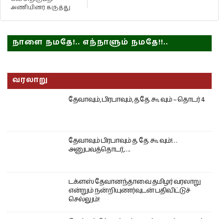
அணியினர் கருத்து
நாளை நமதே!.. எந்நாளும் நமதே!!..
வரலாறு
தேவாவும், பிரபாவும், த.தே. கூ வும் – தொடர் 4
தேவாவும் பிரபாவும் த. தே. கூ வும்!…
அனுபவத்தொடர்,….
டக்ளஸ் தேவானந்தாவை தமிழர் வரலாறு
என்றும் நன்றியுணர்வுடன் பதிவிட்டுச்
செல்லும்!