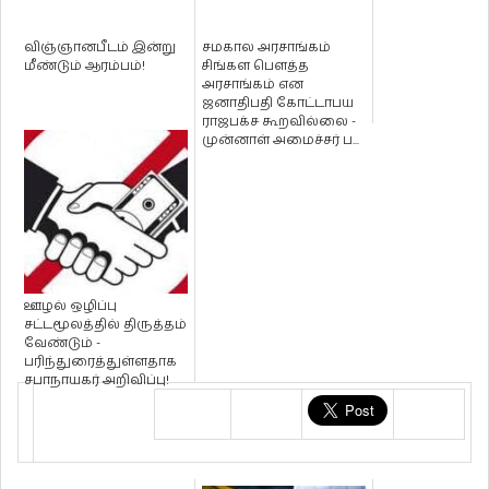
விஞ்ஞானபீடம் இன்று
சமகால அரசாங்கம்
மீண்டும் ஆரம்பம்!
சிங்கள பௌத்த
அரசாங்கம் என
ஜனாதிபதி கோட்டாபய
ராஜபக்ச கூறவில்லை -
முன்னாள் அமைச்சர் ப...
ஊழல் ஒழிப்பு
சட்டமூலத்தில் திருத்தம்
வேண்டும் -
பரிந்துரைத்துள்ளதாக
சபாநாயகர் அறிவிப்பு!