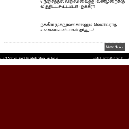
நெஞ்சத்தில் வஞ்சம் வைத்து வன்முறைக்கு
வித்திட்ட கூட்டமடா! – நக்கீரா
நக்கீரா முகநூல் சொல்லும் வெளிவராத
உண்மைகள்! பாகம் ஐந்து ….!
More News
9/3, Station Road, Bambalapitiya, Sri Lanka.
E-Mail: epdp@sltnet.lk
Tel: +94 11 2503467 Fax: +94 11 2585255
© EPDPNEWS.COM 2026.