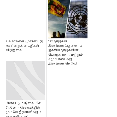
வெசாக்கை முன்னிட்டு
182 நாடுகள்
762 சிறைக் கைதிகள்
இலங்கைக்கு ஆதரவு -
விடுதலை!
ஐக்கிய நாடுகளின்
பொருளாதார மற்றும்
சமூக சபைக்கு
இலங்கை தெரிவு!
பிளவுபடும் நிலையில்
ரெலோ - செல்வத்தின்
முடிவே தீர்மானிக்கும்
என அதிருப்தி