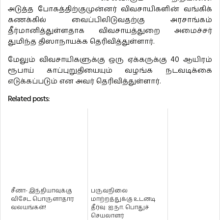
அடுத்த போகத்திற்குமுன்னர் விவசாயிகளின் வங்கிக்
கணக்கில் வைப்பிலிடுவதற்கு அரசாங்கம்
தீர்மானித்துள்ளதாக விவசாயத்துறை அமைச்சர்
துமிந்த திஸாநாயக்க தெரிவித்துள்ளார்.
மேலும் விவசாயிகளுக்கு ஒரு ஏக்கருக்கு 40 ஆயிரம்
ரூபாய் காப்புறுதியையும் வழங்க நடவடிக்கை
எடுக்கப்படும் என அவர் தெரிவித்துள்ளார்.
Related posts:
சீனா- இந்தியாவுக்கு
பருவநிலை
விசேட பொருளாதார
மாற்றத்துக்கு உடனடி
வலயங்கள்!
தீர்வு: ஐ.நா. பொதுச்
செயலாளர்