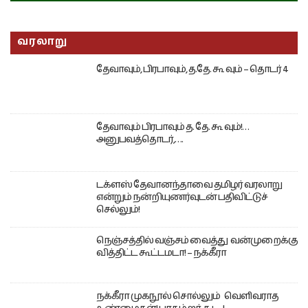
வரலாறு
தேவாவும், பிரபாவும், த.தே. கூ வும் – தொடர் 4
தேவாவும் பிரபாவும் த. தே. கூ வும்!…
அனுபவத்தொடர்,….
டக்ளஸ் தேவானந்தாவை தமிழர் வரலாறு
என்றும் நன்றியுணர்வுடன் பதிவிட்டுச்
செல்லும்!
நெஞ்சத்தில் வஞ்சம் வைத்து வன்முறைக்கு
வித்திட்ட கூட்டமடா! – நக்கீரா
நக்கீரா முகநூல் சொல்லும் வெளிவராத