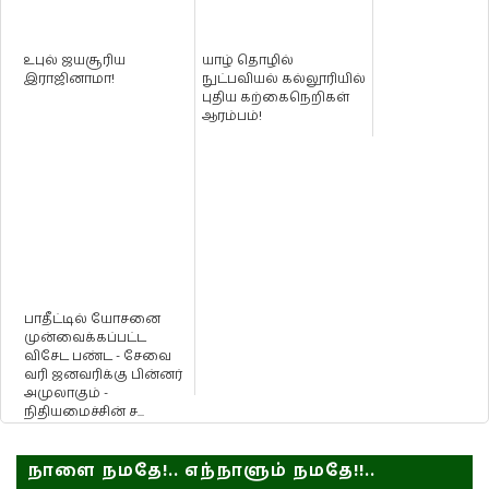
உபுல் ஜயசூரிய
யாழ் தொழில்
இராஜினாமா!
நுட்பவியல் கல்லூரியில்
புதிய கற்கைநெறிகள்
ஆரம்பம்!
பாதீட்டில் யோசனை
முன்வைக்கப்பட்ட
விசேட பண்ட - சேவை
வரி ஜனவரிக்கு பின்னர்
அமுலாகும் -
நிதியமைச்சின் ச...
நாளை நமதே!.. எந்நாளும் நமதே!!..