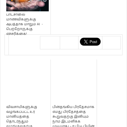
பாடசாலை
மாணவிகளுக்கு
ஆபத்தாக மாறும் AI -
பெற்றோருக்கு
எச்சரிக்கை!
விவசாயிகளுக்கு
பின்தங்கிய பிரதேசமாக
வழங்கப்பட்ட உர
எமது பிரதேசத்தை
மானியத்தை
கூறுவதற்கு இனியும்
தொடர்ந்தும்
நாம் இடமளிக்க
வழங்குவதற்கு
முடியாது – ஈ.பி.டி.பியின்