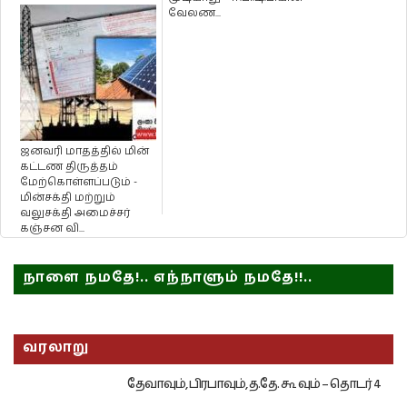
நடவடிக்கை !
வேலண...
ஜனவரி மாதத்தில் மின்
கட்டண திருத்தம்
மேற்கொள்ளப்படும் -
மின்சக்தி மற்றும்
வலுசக்தி அமைச்சர்
கஞ்சன வி...
நாளை நமதே!.. எந்நாளும் நமதே!!..
வரலாறு
தேவாவும், பிரபாவும், த.தே. கூ வும் – தொடர் 4