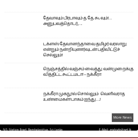
தேவாவும் பிரபாவும் த. தே. கூ வும்!…
அனுபவத்தொடர்,….
டக்ளஸ் தேவானந்தாவை தமிழர் வரலாறு
என்றும் நன்றியுணர்வுடன் பதிவிட்டுச்
செல்லும்!
நெஞ்சத்தில் வஞ்சம் வைத்து வன்முறைக்கு
வித்திட்ட கூட்டமடா! – நக்கீரா
நக்கீரா முகநூல் சொல்லும் வெளிவராத
உண்மைகள்! பாகம் ஐந்து ….!
More News
9/3, Station Road, Bambalapitiya, Sri Lanka.
E-Mail: epdp@sltnet.lk
Tel: +94 11 2503467 Fax: +94 11 2585255
© EPDPNEWS.COM 2026.