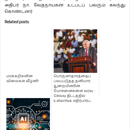
அதிபர் நா. வேதநாயகன் உட்படப் பலரும் கலந்து
கொண்டனர்
Related posts:
மரக்கறிகளின்
பொருளாதாரத்தைப்
விலைகள் வீழ்ச்சி!
பலப்படுத்த தனியார்
துறையினரின்
யோசனைகளை வரவு -
செலவு திட்டத்தில்
உள்வாங்க எதிர்பார்ப...