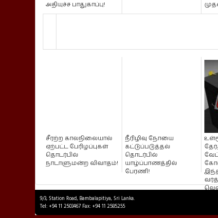
அதியுச்ச பாதுகாப்பு!
முதல
சீரற்ற காலநிலையால்
நீரிழிவு நோயை
உள்ள
ஏற்பட்ட பேரிழப்புகள்
கட்டுப்படுத்தல்
தேர
தொடர்பில்
தொடர்பில்
வேட
நாடாளுமன்ற விவாதம்!
யாழ்ப்பாணத்தில்
கோர
பேரணி!
இந்த
வர்
வெளி
9/3, Station Road, Bambalapitiya, Sri Lanka.
Tel: +94 11 2503467 Fax: +94 11 2585255