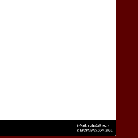
E-Mail: epdp@sltnet.lk
© EPDPNEWS.COM 2026.