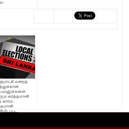
்!
ூராட்சி மன்றத்
்தலுக்கான
்புமனுக்களை
ும் வர்த்தமானி
 வாரம் -
த்தமானி
யிடப்பட...