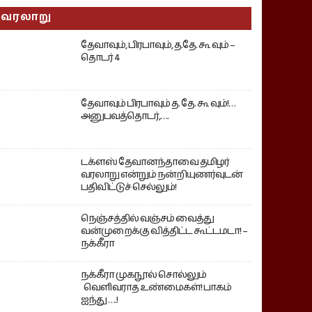
வரலாறு
தேவாவும், பிரபாவும், த.தே. கூ வும் –
தொடர் 4
தேவாவும் பிரபாவும் த. தே. கூ வும்!…
அனுபவத்தொடர்,….
டக்ளஸ் தேவானந்தாவை தமிழர்
வரலாறு என்றும் நன்றியுணர்வுடன்
பதிவிட்டுச் செல்லும்!
நெஞ்சத்தில் வஞ்சம் வைத்து
வன்முறைக்கு வித்திட்ட கூட்டமடா! –
நக்கீரா
நக்கீரா முகநூல் சொல்லும்
வெளிவராத உண்மைகள்! பாகம்
ஐந்து ….!