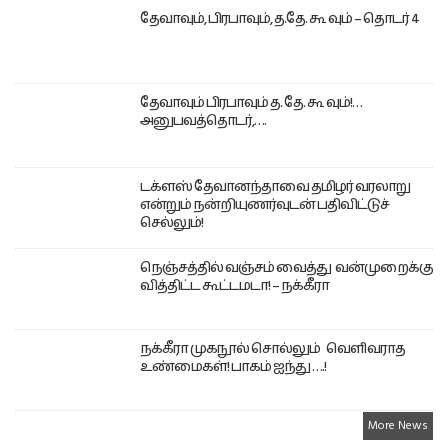
தேவாவும், பிரபாவும், த.தே. கூ வும் – தொடர் 4
தேவாவும் பிரபாவும் த. தே. கூ வும்!…
அனுபவத்தொடர்,….
டக்ளஸ் தேவானந்தாவை தமிழர் வரலாறு
என்றும் நன்றியுணர்வுடன் பதிவிட்டுச்
செல்லும்!
நெஞ்சத்தில் வஞ்சம் வைத்து வன்முறைக்கு
வித்திட்ட கூட்டமடா! – நக்கீரா
நக்கீரா முகநூல் சொல்லும் வெளிவராத
உண்மைகள்! பாகம் ஐந்து ….!
More News