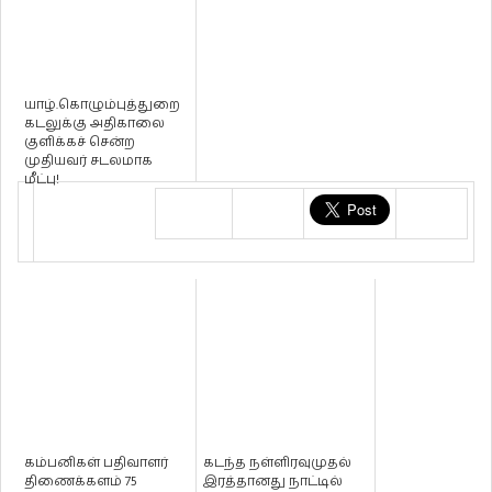
யாழ்.கொழும்புத்துறை
கடலுக்கு அதிகாலை
குளிக்கச் சென்ற
முதியவர் சடலமாக
மீட்பு!
கம்பனிகள் பதிவாளர்
கடந்த நள்ளிரவுமுதல்
திணைக்களம் 75
இரத்தானது நாட்டில்