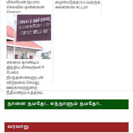
மில்லியன் ரூபாய்
அமுல்படுத்தப்பட்டிருந்த
செலவில் ஒன்லைன்
அவசரகால சட்டம்!
சேவை!
எல்லை தாண்டிய
இந்திய மீனவர்கள் 17
பேரை
நிபந்தனைகளுடன்
விடுதலை செய்து
ஊற்காவற்றுறை
நீதிமன்றம் உத்தரவு...
நாளை நமதே!.. எந்நாளும் நமதே!!..
வரலாறு