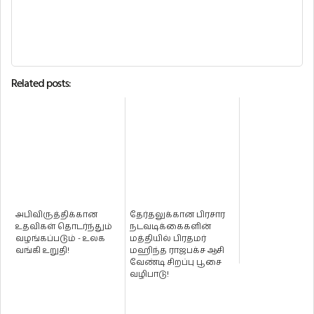
Related posts:
அபிவிருத்திக்கான
தேர்தலுக்கான பிரசார
உதவிகள் தொடர்ந்தும்
நடவடிக்கைகளின்
வழங்கப்படும் - உலக
மத்தியில் பிரதமர்
வங்கி உறுதி!
மஹிந்த ராஜபக்ச ஆசி
வேண்டி சிறப்பு பூசை
வழிபாடு!