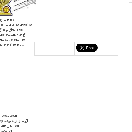
ுமக்கள்
காப்பு அமைச்சின்
 நிகழ்நிலைக்
ுச் சட்டம் - அதி
ேட வர்த்தமானி
வித்தலொன்...
யிலையை
ுக்கு ஏற்றுமதி
்வதற்கான
திகளை