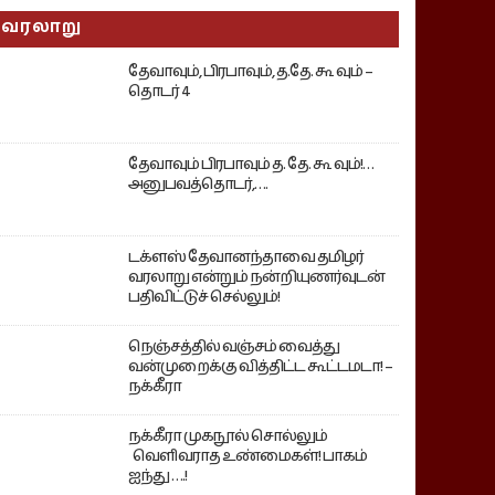
வரலாறு
தேவாவும், பிரபாவும், த.தே. கூ வும் –
தொடர் 4
தேவாவும் பிரபாவும் த. தே. கூ வும்!…
அனுபவத்தொடர்,….
டக்ளஸ் தேவானந்தாவை தமிழர்
வரலாறு என்றும் நன்றியுணர்வுடன்
பதிவிட்டுச் செல்லும்!
நெஞ்சத்தில் வஞ்சம் வைத்து
வன்முறைக்கு வித்திட்ட கூட்டமடா! –
நக்கீரா
நக்கீரா முகநூல் சொல்லும்
வெளிவராத உண்மைகள்! பாகம்
ஐந்து ….!