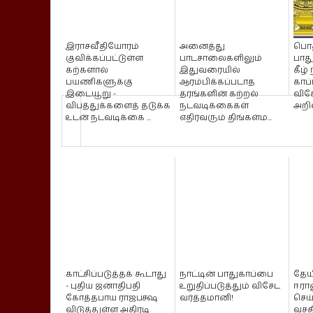
இராசவீதியோரம்
அனைத்து
பொத
குவிக்கப்பட்டுள்ள
பாடசாலைகளிலும்
பாது
கற்களால்
இதுவரையில்
கீழ்
பயணிகளுக்கு
ஆரம்பிக்கப்படாத
காப்ப
இடையூறு -
தரங்களின் கற்றல்
விச
விபத்துக்களைத் தடுக்க
நடவடிக்கைகள்
அறி
உடன் நடவடிக்கை ...
எதிர்வரும் திங்கள்ம...
காட்சிப்படுத்தக் கூடாது
நாட்டின் பாதுகாப்பை
தே
- புதிய ஜனாதிபதி
உறுதிப்படுத்தும் விசேட
ஈரான
கோத்தபாய ராஜபக்ஷ
வர்த்தமானி!
செய
விடுத்துள்ள அதிரடி
வச