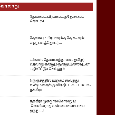
வரலாறு
தேவாவும், பிரபாவும், த.தே. கூ வும் –
தொடர் 4
தேவாவும் பிரபாவும் த. தே. கூ வும்!…
அனுபவத்தொடர்,….
டக்ளஸ் தேவானந்தாவை தமிழர்
வரலாறு என்றும் நன்றியுணர்வுடன்
பதிவிட்டுச் செல்லும்!
நெஞ்சத்தில் வஞ்சம் வைத்து
வன்முறைக்கு வித்திட்ட கூட்டமடா! –
நக்கீரா
நக்கீரா முகநூல் சொல்லும்
வெளிவராத உண்மைகள்! பாகம்
ஐந்து ….!