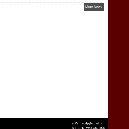
More News
E-Mail: epdp@sltnet.lk
© EPDPNEWS.COM 2026.