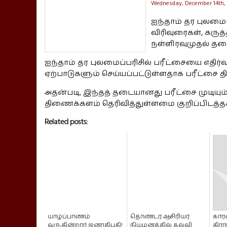
Wednesday, December 14th,
ஐந்தாம் தர புலமைப
விரிவுரைகள், கருத்
நள்ளிரவுமுதல் தட
ஐந்தாம் தர புலமைப்பரிசில் பரீட்சையை எதிர்
ஏற்பாடுகளும் செய்யப்பட்டுள்ளதாக பரீட்சை த
அதன்படி, இந்தத் தடையானது பரீட்சை முடியும
திணைக்களம் தெரிவித்துள்ளமை குறிப்பிடத்தக
Related posts:
யாழ்ப்பாணம்
தொண்டர் ஆசிரியர்
கார
வருகின்றார் ஜனாதிபதி!
நியமனத்தில் கல்வி
கிரா