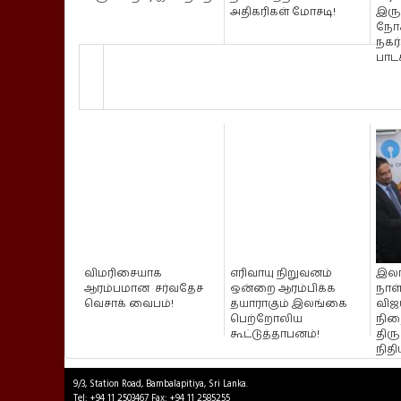
அதிகரிகள் மோசடி!
இரு
நோக
நகர்
பாடச
விமரிசையாக
எரிவாயு நிறுவனம்
இலங
ஆரம்பமான சர்வதேச
ஒன்றை ஆரம்பிக்க
நாள
வெசாக் வைபம்!
தயாராகும் இலங்கை
விஜ
பெற்றோலிய
நிற
கூட்டுத்தாபனம்!
திரு
நிதி
9/3, Station Road, Bambalapitiya, Sri Lanka.
Tel: +94 11 2503467 Fax: +94 11 2585255