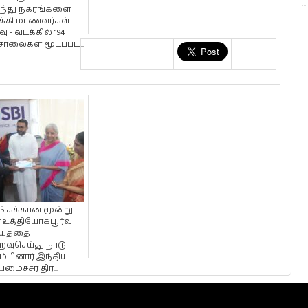
ந்து நகரங்களை
்கி மாணவர்கள்
வு - வடக்கில் 194
ாலைகள் மூடப்பட்...
்கக்கான மூன்று
் உத்தியோகபூர்வ
யத்தை
ைவுசெய்து நாடு
ம்பினார் இந்திய
யமைச்சர் திர...