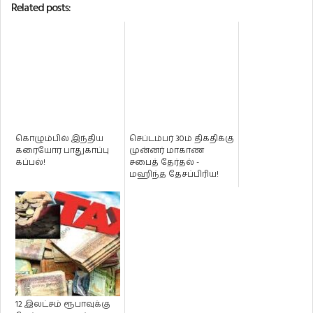
Related posts:
கொழும்பில் இந்திய
செப்டம்பர் 30ம் திகதிக்கு
கரையோர பாதுகாப்பு
முன்னர் மாகாண
கப்பல்!
சபைத் தேர்தல் -
மஹிந்த தேசப்பிரிய!
12 இலட்சம் ரூபாவுக்கு