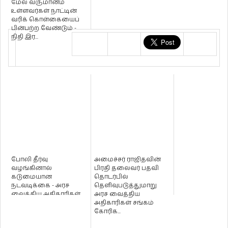
மேல் வருமானம்
உள்ளவர்கள் நாட்டின்
வரிக் கொள்கையைப்
பின்பற்ற வேண்டும் -
நிதி இர...
போலி தீர்வு
அமைச்சர் ராஜிதவின்
வழங்கினால்
பிரதி தலைவர் பதவி
கடுமையான
தொடர்பில்
நடவடிக்கை - அரச
தெளிவுபடுத்துமாறு
வைத்திய அதிகாரிகள்
அரச வைத்திய
சங்கம்
அதிகாரிகள் சங்கம்
கோரிக...