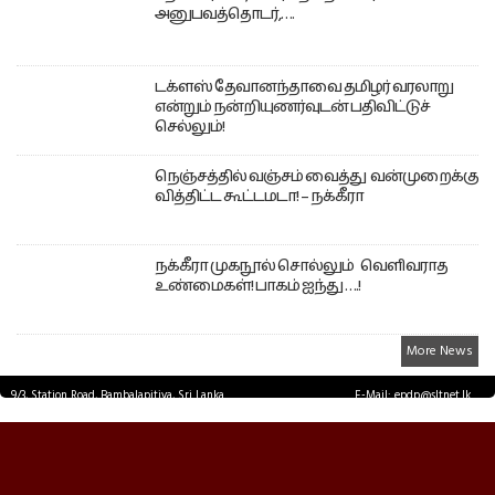
அனுபவத்தொடர்,….
டக்ளஸ் தேவானந்தாவை தமிழர் வரலாறு
என்றும் நன்றியுணர்வுடன் பதிவிட்டுச்
செல்லும்!
நெஞ்சத்தில் வஞ்சம் வைத்து வன்முறைக்கு
வித்திட்ட கூட்டமடா! – நக்கீரா
நக்கீரா முகநூல் சொல்லும் வெளிவராத
உண்மைகள்! பாகம் ஐந்து ….!
More News
9/3, Station Road, Bambalapitiya, Sri Lanka.
E-Mail: epdp@sltnet.lk
Tel: +94 11 2503467 Fax: +94 11 2585255
© EPDPNEWS.COM 2026.