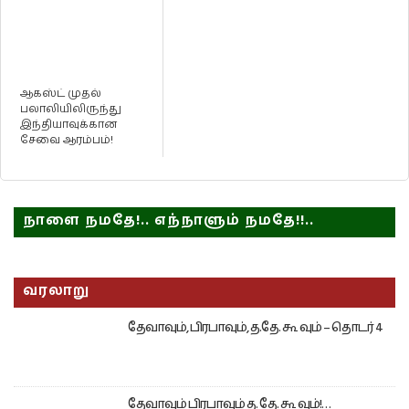
ஆகஸ்ட் முதல்
பலாலியிலிருந்து
இந்தியாவுக்கான
சேவை ஆரம்பம்!
நாளை நமதே!.. எந்நாளும் நமதே!!..
வரலாறு
தேவாவும், பிரபாவும், த.தே. கூ வும் – தொடர் 4
தேவாவும் பிரபாவும் த. தே. கூ வும்!…