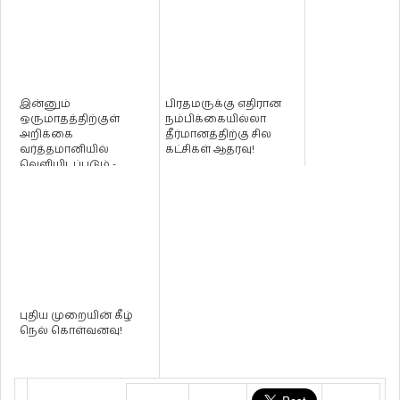
இன்னும்
பிரதமருக்கு எதிரான
ஒருமாதத்திற்குள்
நம்பிக்கையில்லா
அறிக்கை
தீர்மானத்திற்கு சில
வர்த்தமானியில்
கட்சிகள் ஆதரவு!
வெளியிடப்படும் -
மாகாண சபைகள்
அமைச்சு!
புதிய முறையின் கீழ்
நெல் கொள்வனவு!