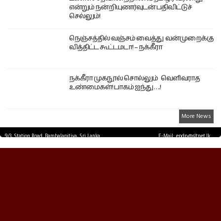
என்றும் நன்றியுணர்வுடன் பதிவிட்டுச்
செல்லும்!
நெஞ்சத்தில் வஞ்சம் வைத்து வன்முறைக்கு
வித்திட்ட கூட்டமடா! – நக்கீரா
நக்கீரா முகநூல் சொல்லும் வெளிவராத
உண்மைகள்! பாகம் ஐந்து ….!
More News
9/3, Station Road, Bambalapitiya, Sri Lanka.
E-Mail: epdp@sltnet.lk
Tel: +94 11 2503467 Fax: +94 11 2585255
© EPDPNEWS.COM 2026.