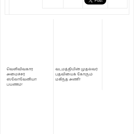
வெளிவிவகார
வடமத்தியின் முதல்வர்
அமைச்சர்
பதவியைக் கோரும்
ஸ்லோவேனியா
மகிந்த அணி!
பயணம்!