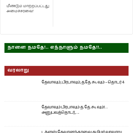
மீண்டும் மாற்றப்பட்டது
அமைச்சரவை!
நாளை நமதே!.. எந்நாளும் நமதே!!..
வரலாறு
தேவாவும், பிரபாவும், த.தே. கூ வும் – தொடர் 4
தேவாவும் பிரபாவும் த. தே. கூ வும்!…
அனுபவத்தொடர்,….
டக்ளஸ் தேவானந்தாவை தமிழர் வரலாறு