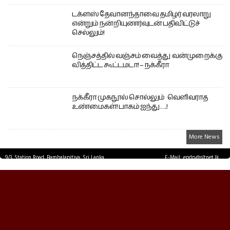
டக்ளஸ் தேவானந்தாவை தமிழர் வரலாறு
என்றும் நன்றியுணர்வுடன் பதிவிட்டுச்
செல்லும்!
நெஞ்சத்தில் வஞ்சம் வைத்து வன்முறைக்கு
வித்திட்ட கூட்டமடா! – நக்கீரா
நக்கீரா முகநூல் சொல்லும் வெளிவராத
உண்மைகள்! பாகம் ஐந்து ….!
More News
9/3, Station Road, Bambalapitiya, Sri Lanka.
E-Mail: epdp@sltnet.lk
Tel: +94 11 2503467 Fax: +94 11 2585255
© EPDPNEWS.COM 2026.