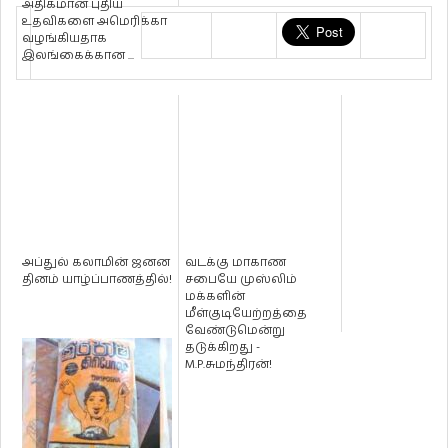
அதிகமான புதிய
உதவிகளை அமெரிக்கா
வழங்கியதாக
இலங்கைக்கான ...
அப்துல் கலாமின் ஜனன
வடக்கு மாகாண
தினம் யாழ்ப்பாணத்தில்!
சபையே முஸ்லிம்
மக்களின்
மீள்குடியேற்றத்தை
வேண்டுமென்று
தடுக்கிறது -
M.P.சுமந்திரன்!