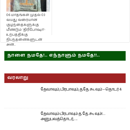
06 மாதங்கள் முதல் 03
வயது வரையான
குழந்தைகளுக்கு
மீண்டும் ‘திரிபோஷா’-
உற்பத்திக்கு
நிபந்தனைகளுடன்
அன...
நாளை நமதே!.. எந்நாளும் நமதே!!..
வரலாறு
தேவாவும், பிரபாவும், த.தே. கூ வும் – தொடர் 4
தேவாவும் பிரபாவும் த. தே. கூ வும்!…
அனுபவத்தொடர்,….