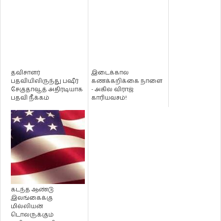
தவிசாளர்
இடைக்கால
பதவியிலிருந்து பஷீர்
கணக்கறிக்கை நாளை
சேகுதாவூத் அதிரடியாக
- அகில விராஜ்
பதவி நீக்கம்
காரியவசம்!
கடந்த ஆண்டு
இலங்கைக்கு
மில்லியன்
டொலருக்கும்