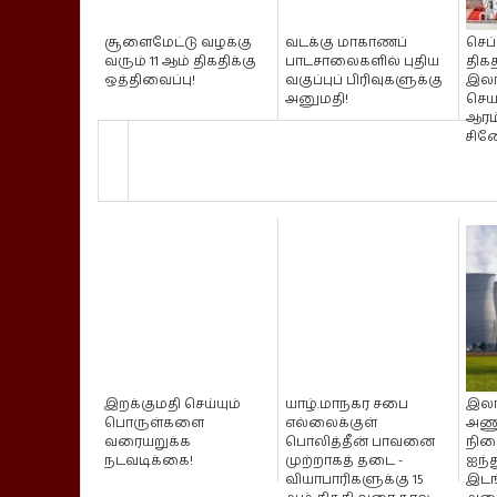
சூளைமேட்டு வழக்கு
வடக்கு மாகாணப்
செப்
வரும் 11 ஆம் திகதிக்கு
பாடசாலைகளில் புதிய
திகத
ஒத்திவைப்பு!
வகுப்புப் பிரிவுகளுக்கு
இலங
அனுமதி!
செ
ஆரம்
சின
இறக்குமதி செய்யும்
யாழ்.மாநகர சபை
இலங
பொருள்களை
எல்லைக்குள்
அணு
வரையறுக்க
பொலித்தீன் பாவனை
நில
நடவடிக்கை!
முற்றாகத் தடை -
ஐந்
வியாபாரிகளுக்கு 15
இட