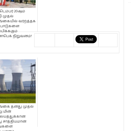
டெம்பர் 20ஆம்
ி முதல்
்கையில் வர்ற்த்தக
யபாடுகளை
பிக்ககும்
ோபெக் நிறுவனம்!
்கை தனது முதல்
 மின்
ையத்துக்கான
து சாத்தியமான
ங்களை