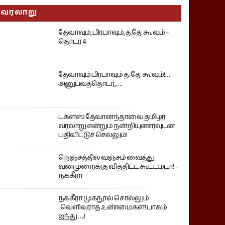
வரலாறு
தேவாவும், பிரபாவும், த.தே. கூ வும் –
தொடர் 4
தேவாவும் பிரபாவும் த. தே. கூ வும்!…
அனுபவத்தொடர்,….
டக்ளஸ் தேவானந்தாவை தமிழர்
வரலாறு என்றும் நன்றியுணர்வுடன்
பதிவிட்டுச் செல்லும்!
நெஞ்சத்தில் வஞ்சம் வைத்து
வன்முறைக்கு வித்திட்ட கூட்டமடா! –
நக்கீரா
நக்கீரா முகநூல் சொல்லும்
வெளிவராத உண்மைகள்! பாகம்
ஐந்து ….!