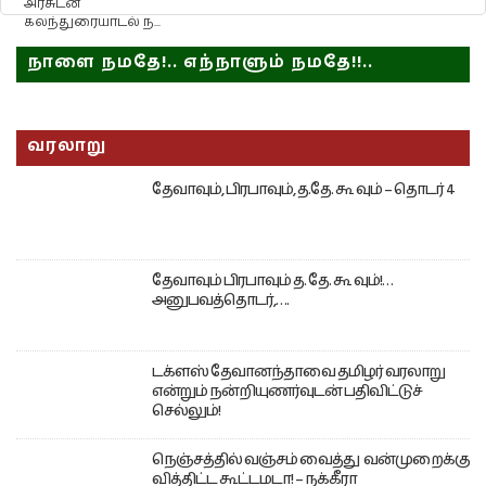
அரசுடன்
கலந்துரையாடல் ந...
நாளை நமதே!.. எந்நாளும் நமதே!!..
வரலாறு
தேவாவும், பிரபாவும், த.தே. கூ வும் – தொடர் 4
தேவாவும் பிரபாவும் த. தே. கூ வும்!…
அனுபவத்தொடர்,….
டக்ளஸ் தேவானந்தாவை தமிழர் வரலாறு
என்றும் நன்றியுணர்வுடன் பதிவிட்டுச்
செல்லும்!
நெஞ்சத்தில் வஞ்சம் வைத்து வன்முறைக்கு
வித்திட்ட கூட்டமடா! – நக்கீரா