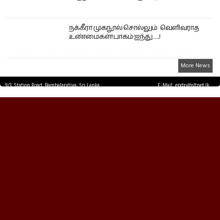
நக்கீரா முகநூல் சொல்லும் வெளிவராத
உண்மைகள்! பாகம் ஐந்து ….!
More News
9/3, Station Road, Bambalapitiya, Sri Lanka.
E-Mail: epdp@sltnet.lk
Tel: +94 11 2503467 Fax: +94 11 2585255
© EPDPNEWS.COM 2026.