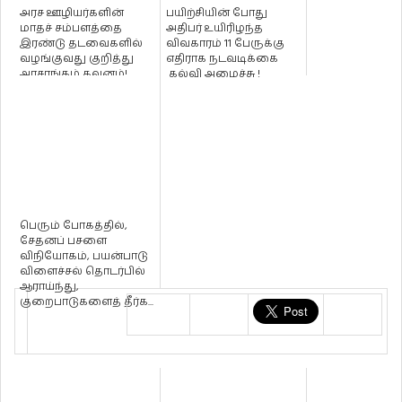
அரச ஊழியர்களின்
பயிற்சியின் போது
மாதச் சம்பளத்தை
அதிபர் உயிரிழந்த
இரண்டு தடவைகளில்
விவகாரம் 11 பேருக்கு
வழங்குவது குறித்து
எதிராக நடவடிக்கை
அரசாங்கம் கவனம்!
கல்வி அமைச்சு !
பெரும் போகத்தில்,
சேதனப் பசளை
விநியோகம், பயன்பாடு
விளைச்சல் தொடர்பில்
ஆராய்ந்து,
குறைபாடுகளைத் தீர்க...