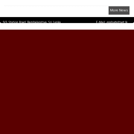
More News
9/3, Station Road, Bambalapitiya, Sri Lanka.
E-Mail: epdp@sltnet.lk
Tel: +94 11 2503467 Fax: +94 11 2585255
© EPDPNEWS.COM 2026.