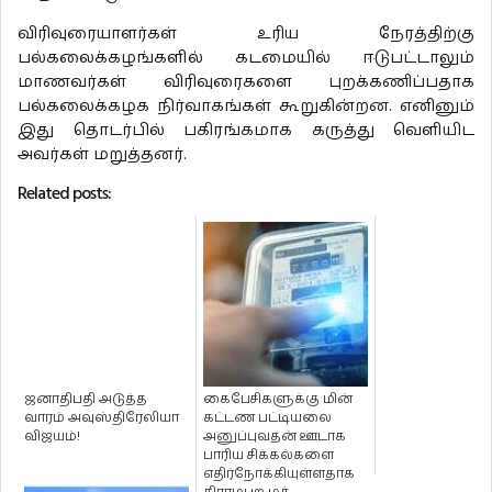
விரிவுரையாளர்கள் உரிய நேரத்திற்கு
பல்கலைக்கழங்களில் கடமையில் ஈடுபட்டாலும்
மாணவர்கள் விரிவுரைகளை புறக்கணிப்பதாக
பல்கலைக்கழக நிர்வாகங்கள் கூறுகின்றன. எனினும்
இது தொடர்பில் பகிரங்கமாக கருத்து வெளியிட
அவர்கள் மறுத்தனர்.
Related posts:
ஜனாதிபதி அடுத்த
கைபேசிகளுக்கு மின்
வாரம் அவுஸ்திரேலியா
கட்டண பட்டியலை
விஜயம்!
அனுப்புவதன் ஊடாக
பாரிய சிக்கல்களை
எதிர்நோக்கியுள்ளதாக