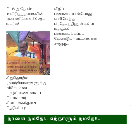
டெங்கு நோய்:
வீதிப்
உயிரிழந்தவர்களின்
புனரமைப்பின்போது
எண்ணிக்கை 310 ஆக
வலி.மேற்கு
உயர்வு!
பிரதேசத்தினுள் உள்ள
மதகுகள்
புனரமைக்கப்பட
வேண்டும் - வடமாகாண
ஆளுந...
சிறுதொழில்
முயற்சியாளர்களுக்கு
விசேட சபை -
யாழ்ப்பாண மாவட்ட
செயலாளர்
சிவபாலசுந்தரன்
தெரிவிப்பு!
நாளை நமதே!.. எந்நாளும் நமதே!!..