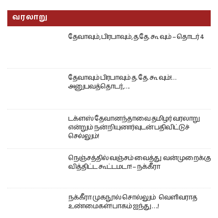
வரலாறு
தேவாவும், பிரபாவும், த.தே. கூ வும் – தொடர் 4
தேவாவும் பிரபாவும் த. தே. கூ வும்!…
அனுபவத்தொடர்,….
டக்ளஸ் தேவானந்தாவை தமிழர் வரலாறு
என்றும் நன்றியுணர்வுடன் பதிவிட்டுச்
செல்லும்!
நெஞ்சத்தில் வஞ்சம் வைத்து வன்முறைக்கு
வித்திட்ட கூட்டமடா! – நக்கீரா
நக்கீரா முகநூல் சொல்லும் வெளிவராத
உண்மைகள்! பாகம் ஐந்து ….!