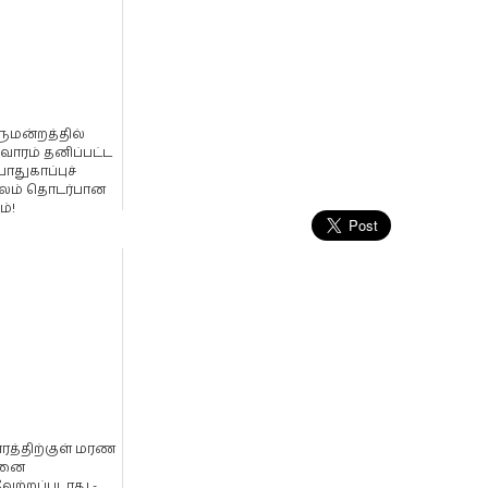
ுமன்றத்தில்
வாரம் தனிப்பட்ட
பாதுகாப்புச்
ூலம் தொடர்பான
்!
ரத்திற்குள் மரண
டனை
ேற்றப்படாது -