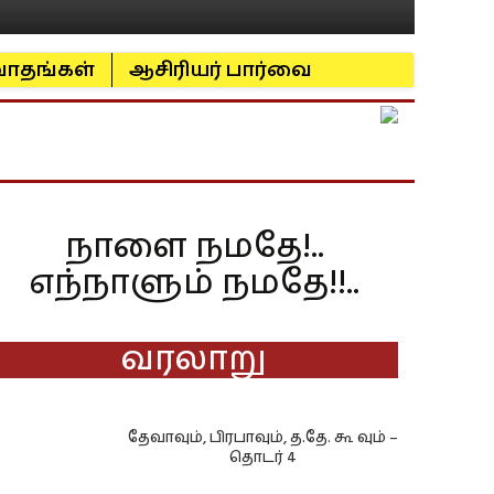
ாதங்கள்
ஆசிரியர் பார்வை
நாளை நமதே!..
எந்நாளும் நமதே!!..
வரலாறு
தேவாவும், பிரபாவும், த.தே. கூ வும் –
தொடர் 4