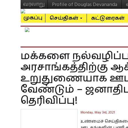
வரலாறு
Profile of Douglas Devananda
முகப்பு
செய்திகள்
கட்டுரைகள்
மக்களை நல்வழிப்பட
அரசாங்கத்திற்கு ஆ
உறுதுணையாக ஊட
வேண்டும் – ஜனாதி
தெரிவிப்பு!
Monday, May 3rd, 2021
உண்மைச் செய்திகளை 
ஊடகங்களின் பணி அல