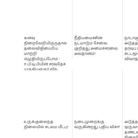
கனவு
நீதியமைச்சின்
நாடாள
நிறைவேறியிருந்தால்
நடமாடும் சேவை
அடுத்த
தலைவிதியையே
குறித்து அமைச்சரவை
தரவுப் 
மாற்றி
அவதானம்!
சட்டம
எழுதியிருப்போம் -
விவாதம
ஈ.பி.டி.பியின் சர்வதேச
முக்கியஸ்தர் விந...
உருக்குலைந்த
நடைமுறைக்கு
அடுத்த
நிலையில் சடலம் மீட்பு!
வருகின்றது புதிய விசா!
ஒருவா
தண்
நிறைவ