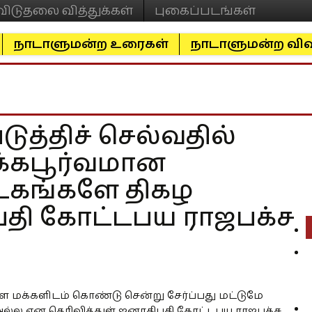
விடுதலை வித்துக்கள்
புகைப்படங்கள்
நாடாளுமன்ற உரைகள்
நாடாளுமன்ற விவ
ுத்திச் செல்வதில்
க்கபூர்வமான
கங்களே திகழ
பதி கோட்டபய ராஜபக்ச
மக்களிடம் கொண்டு சென்று சேர்ப்பது மட்டுமே
்ல என தெரிவித்துள் ஜனாதிபதி கோட்டபய ராஜபக்ச