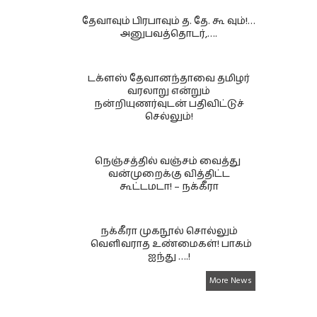
தேவாவும் பிரபாவும் த. தே. கூ வும்!…
அனுபவத்தொடர்,….
டக்ளஸ் தேவானந்தாவை தமிழர்
வரலாறு என்றும்
நன்றியுணர்வுடன் பதிவிட்டுச்
செல்லும்!
நெஞ்சத்தில் வஞ்சம் வைத்து
வன்முறைக்கு வித்திட்ட
கூட்டமடா! – நக்கீரா
நக்கீரா முகநூல் சொல்லும்
வெளிவராத உண்மைகள்! பாகம்
ஐந்து ….!
More News