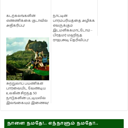
கடற்கலங்களின்
நாட்டின்
எண்ணிக்கை குடாவில்
பாரம்பரியத்தை அழிக்க
அதிகரிப்பு!
எவருக்கும்
இடமளிக்கமாட்டோம் -
பிரதமர் மஹிந்த
ராஜபக்ஷ தெரிவிப்பு!
சுற்றுலாப் பயணிகள்
பார்வையிட வேண்டிய
உலகின் சிறந்த 50
நாடுகளின் பட்டியலில்
இலங்கையும் இணைவு!
நாளை நமதே!.. எந்நாளும் நமதே!!..