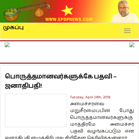
முகப்பு
Naviga
பொருத்தமானவர்களுக்கே பதவி –
ஜனாதிபதி!
Tuesday, April 24th, 2018
அமைச்சரவை
மறுசீரமைப்பின் போது
பொருத்தமானவர்களுக்கு
மாத்திரமே அமைச்சர்
பதவி வழங்கப்படும் என
ஜனாதிபதி மைத்திரிபால சிறிசேன தெரிவித்துள்ளார்.