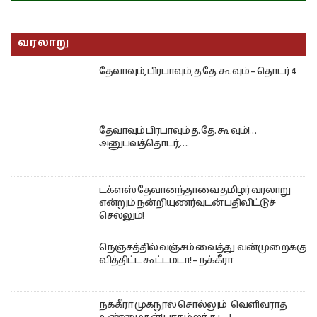
வரலாறு
தேவாவும், பிரபாவும், த.தே. கூ வும் – தொடர் 4
தேவாவும் பிரபாவும் த. தே. கூ வும்!…
அனுபவத்தொடர்,….
டக்ளஸ் தேவானந்தாவை தமிழர் வரலாறு
என்றும் நன்றியுணர்வுடன் பதிவிட்டுச்
செல்லும்!
நெஞ்சத்தில் வஞ்சம் வைத்து வன்முறைக்கு
வித்திட்ட கூட்டமடா! – நக்கீரா
நக்கீரா முகநூல் சொல்லும் வெளிவராத