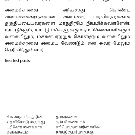
அமைச்சரவை அந்தஸ்து கொண்ட
அமைச்சுக்களுக்கான அமைச்சர் பதவிகளுக்காக
தகுதியுடையவர்களை மாத்திரமே நியமிக்கவுள்ளேன்.
நாட்டுக்கும், நாட்டு மக்களுக்கும்நம்பிக்கையளிக்கும்
வகையிலும், மக்கள் ஏற்றுக் கொள்ளும் வகையிலும்
அமைச்சரவை அமைய வேண்டும் என அவர் மேலும்
தெரிவித்துள்ளார்.
Related posts:
சீன அரசாங்கத்தின்
தரகர்களை
உதவியோடு மருந்து
நம்பவேண்டாம் -
பரிசோதனைக்காக
எரிபொருள் வரிசையில்
ஆய்வுகூடம்!
காத்திருப்போருக்கு