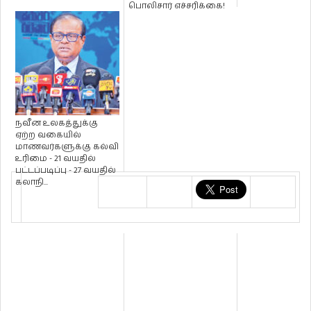
பொலிசார் எச்சரிக்கை!
நவீன உலகத்துக்கு
ஏற்ற வகையில்
மாணவர்களுக்கு கல்வி
உரிமை - 21 வயதில்
பட்டப்படிப்பு - 27 வயதில்
கலாநி...