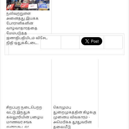
நலிவுற்றுள்ள
அனைத்து இயக்க
போராளிகளின்
வாழ்வாதாரத்தை
மேம்படுத்த
ஜனாதிபதியிடம் விசேட
நிதி ஒதுக்கீட்டை...
சிறப்புற நடைபெற்ற
கொழும்பு
வட்டு இந்துக்
துறைமுகத்தின் கிழக்கு
கல்லூரியின் பழைய
முனைய விவகாரம் -
மாணவர் சங்க
அமெரிக்க தூதுவரின்
ஒன்றுகூடல்!
தலையீடு