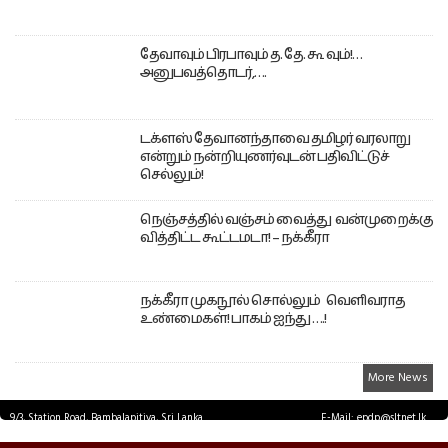
தேவாவும் பிரபாவும் த. தே. கூ வும்!…
அனுபவத்தொடர்,….
டக்ளஸ் தேவானந்தாவை தமிழர் வரலாறு
என்றும் நன்றியுணர்வுடன் பதிவிட்டுச்
செல்லும்!
நெஞ்சத்தில் வஞ்சம் வைத்து வன்முறைக்கு
வித்திட்ட கூட்டமடா! – நக்கீரா
நக்கீரா முகநூல் சொல்லும் வெளிவராத
உண்மைகள்! பாகம் ஐந்து ….!
More News
9/3, Station Road, Bambalapitiya, Sri Lanka.
E-Mail: epdp@sltnet.lk
Tel: +94 11 2503467 Fax: +94 11 2585255
© EPDPNEWS.COM 2026.