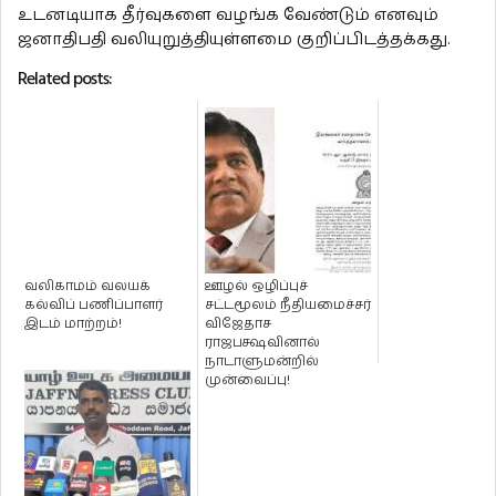
உடனடியாக தீர்வுகளை வழங்க வேண்டும் எனவும்
ஜனாதிபதி வலியுறுத்தியுள்ளமை குறிப்பிடத்தக்கது.
Related posts:
வலிகாமம் வலயக்
ஊழல் ஒழிப்புச்
கல்விப் பணிப்பாளர்
சட்டமூலம் நீதியமைச்சர்
இடம் மாற்றம்!
விஜேதாச
ராஜபக்ஷவினால்
நாடாளுமன்றில்
முன்வைப்பு!