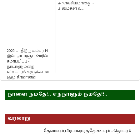
அநாவசியமானது -
அமைச்சர் வ...
2023 பாதீடு நவம்பர் 14
இல் நாடாளுமன்றில்
சமர்ப்பிப்பு -
நாடாளுமன்ற
விவகாரங்களுக்கான
குழு தீர்மானம்!
நாளை நமதே!.. எந்நாளும் நமதே!!..
வரலாறு
தேவாவும், பிரபாவும், த.தே. கூ வும் – தொடர் 4