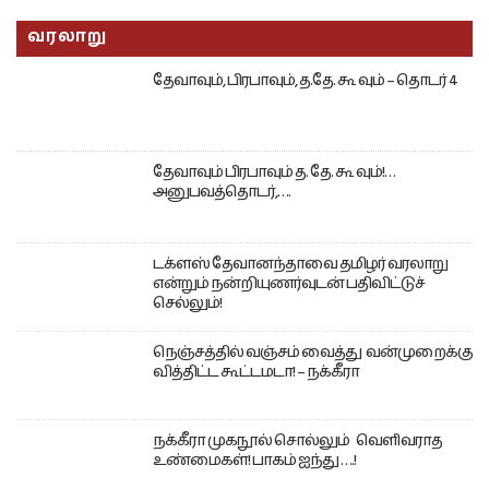
வரலாறு
தேவாவும், பிரபாவும், த.தே. கூ வும் – தொடர் 4
தேவாவும் பிரபாவும் த. தே. கூ வும்!…
அனுபவத்தொடர்,….
டக்ளஸ் தேவானந்தாவை தமிழர் வரலாறு
என்றும் நன்றியுணர்வுடன் பதிவிட்டுச்
செல்லும்!
நெஞ்சத்தில் வஞ்சம் வைத்து வன்முறைக்கு
வித்திட்ட கூட்டமடா! – நக்கீரா
நக்கீரா முகநூல் சொல்லும் வெளிவராத
உண்மைகள்! பாகம் ஐந்து ….!