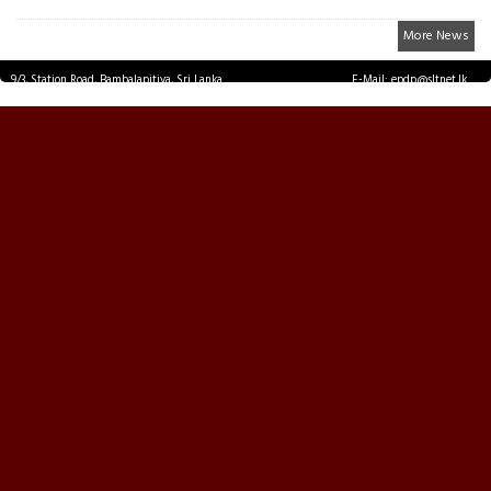
More News
9/3, Station Road, Bambalapitiya, Sri Lanka.
E-Mail: epdp@sltnet.lk
Tel: +94 11 2503467 Fax: +94 11 2585255
© EPDPNEWS.COM 2026.