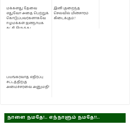
மக்களது தேவை
இனி குறைந்த
எதுவோ அதை பெற்றுக்
செலவில் மின்சாரம்
கொடுப்பவர்களாகவே
கிடைக்கும்.!
ஈழமக்கள் ஜனநாயக
கட்சி இருந்து
வருகின்றது - ஈ.பி.டி....
பயங்கரவாத எதிர்ப்பு
சட்டத்திற்கு
அமைச்சரவை அனுமதி!
நாளை நமதே!.. எந்நாளும் நமதே!!..