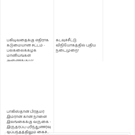
பகிடிவதைக்கு எதிராக
கடவுச்சீட்டு
கடுமையான சட்டம் -
விநியோகத்தில் புதிய
பல்கலைக்கழக
நடைமுறை!
மானியங்கள்
ஆணைக்குழு!
பாகிஸ்தான் பிரதமர்
இம்ரான் கான் நாளை
இலங்கைக்கு வருகை -
இருதரப்பு புரிந்துணர்வு
ஒப்பந்தத்திலும் கைச்...