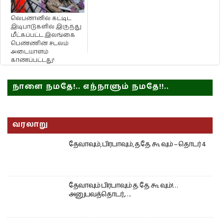
லெபனானில் கட்டிட
இடிபாடுகளில் இருந்து
மீட்கப்பட்ட இலங்கை
பெண்ணின் சடலம்
அடையாளம்
காணப்பட்டது!
நாளை நமதே!.. எந்நாளும் நமதே!!..
வரலாறு
தேவாவும், பிரபாவும், த.தே. கூ வும் – தொடர் 4
தேவாவும் பிரபாவும் த. தே. கூ வும்!…
அனுபவத்தொடர்,….