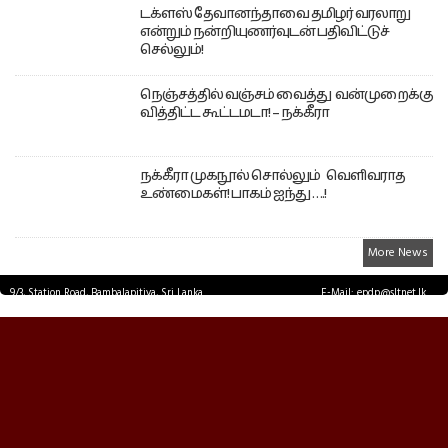
டக்ளஸ் தேவானந்தாவை தமிழர் வரலாறு
என்றும் நன்றியுணர்வுடன் பதிவிட்டுச்
செல்லும்!
நெஞ்சத்தில் வஞ்சம் வைத்து வன்முறைக்கு
வித்திட்ட கூட்டமடா! – நக்கீரா
நக்கீரா முகநூல் சொல்லும் வெளிவராத
உண்மைகள்! பாகம் ஐந்து ….!
More News
9/3, Station Road, Bambalapitiya, Sri Lanka.
E-Mail: epdp@sltnet.lk
Tel: +94 11 2503467 Fax: +94 11 2585255
© EPDPNEWS.COM 2026.