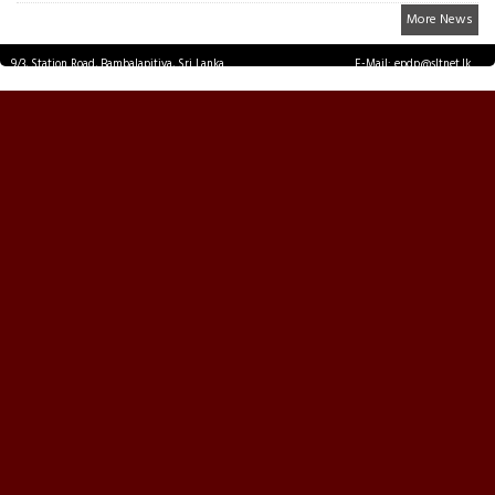
More News
9/3, Station Road, Bambalapitiya, Sri Lanka.
E-Mail: epdp@sltnet.lk
Tel: +94 11 2503467 Fax: +94 11 2585255
© EPDPNEWS.COM 2026.