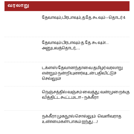
வரலாறு
தேவாவும், பிரபாவும், த.தே. கூ வும் – தொடர் 4
தேவாவும் பிரபாவும் த. தே. கூ வும்!…
அனுபவத்தொடர்,….
டக்ளஸ் தேவானந்தாவை தமிழர் வரலாறு
என்றும் நன்றியுணர்வுடன் பதிவிட்டுச்
செல்லும்!
நெஞ்சத்தில் வஞ்சம் வைத்து வன்முறைக்கு
வித்திட்ட கூட்டமடா! – நக்கீரா
நக்கீரா முகநூல் சொல்லும் வெளிவராத
உண்மைகள்! பாகம் ஐந்து ….!