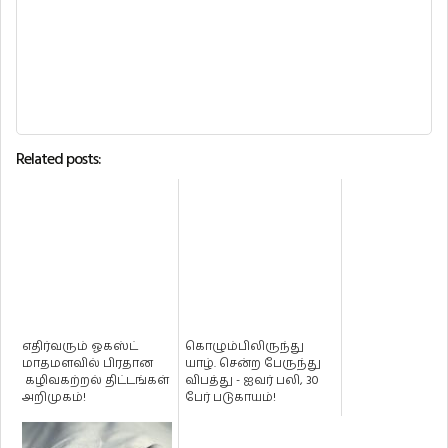
Related posts:
எதிர்வரும் ஓகஸ்ட்
கொழும்பிலிருந்து
மாதமளவில் பிரதான
யாழ். சென்ற பேருந்து
கழிவகற்றல் திட்டங்கள்
விபத்து - ஐவர் பலி, 30
அறிமுகம்!
பேர் படுகாயம்!