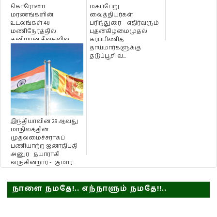
கொரோனா
மகப்பேறு
மரணங்களின்
வைத்தியர்கள்
உடலங்கள் 48
பரிந்துரை – எதிர்வரும்
மணிநேரத்தில்
புதன்கிழமைமுதல்
தனியான தீவுகளில்
கர்ப்பிணித்
அடக்கம் -
தாய்மார்களுக்கு
இராணுவத்தளபதி
தடுப்பூசி வ...
தெரிவிப்பு!
இந்தியாவின் 29 ஆவது
மாநிலத்தின்
முதலமைச்சராகப்
பணியாற்ற ஜனாதிபதி
அனுர தயாராகி
வருகின்றார் - குமார...
நாளை நமதே!.. எந்நாளும் நமதே!!..