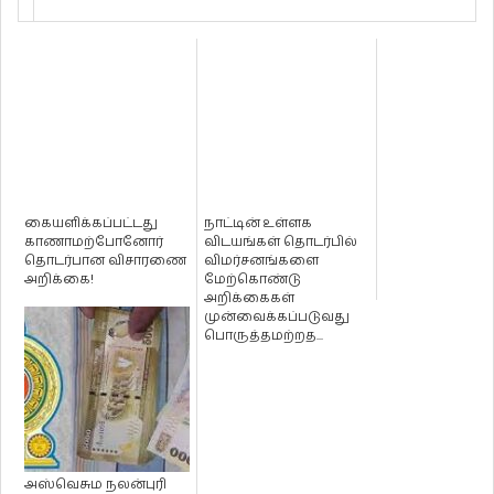
கையளிக்கப்பட்டது
நாட்டின் உள்ளக
காணாமற்போனோர்
விடயங்கள் தொடர்பில்
தொடர்பான விசாரணை
விமர்சனங்களை
அறிக்கை!
மேற்கொண்டு
அறிக்கைகள்
முன்வைக்கப்படுவது
பொருத்தமற்றத...
அஸ்வெசும நலன்புரி