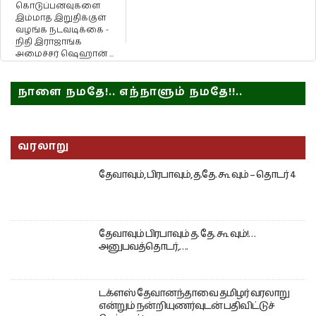
கொடுப்பனவுகளை
இம்மாத இறுதிக்குள்
வழங்க நடவடிக்கை -
நிதி இராஜாங்க
அமைச்சர் ஷெஹான் ...
நாளை நமதே!.. எந்நாளும் நமதே!!..
வரலாறு
தேவாவும், பிரபாவும், த.தே. கூ வும் – தொடர் 4
தேவாவும் பிரபாவும் த. தே. கூ வும்!…
அனுபவத்தொடர்,….
டக்ளஸ் தேவானந்தாவை தமிழர் வரலாறு
என்றும் நன்றியுணர்வுடன் பதிவிட்டுச்