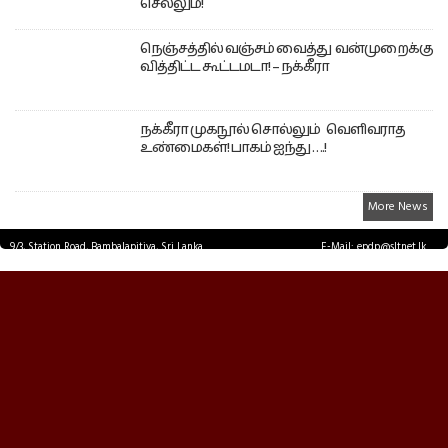
செல்லும்!
நெஞ்சத்தில் வஞ்சம் வைத்து வன்முறைக்கு
வித்திட்ட கூட்டமடா! – நக்கீரா
நக்கீரா முகநூல் சொல்லும் வெளிவராத
உண்மைகள்! பாகம் ஐந்து ….!
More News
9/3, Station Road, Bambalapitiya, Sri Lanka.
E-Mail: epdp@sltnet.lk
Tel: +94 11 2503467 Fax: +94 11 2585255
© EPDPNEWS.COM 2026.