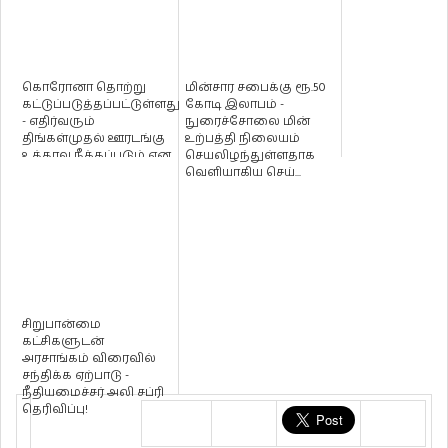
கொரோனா தொற்று
மின்சார சபைக்கு ரூ.50
கட்டுப்படுத்தப்பட்டுள்ளது
கோடி இலாபம் -
- எதிர்வரும்
நுரைச்சோலை மின்
திங்கள்முதல் ஊரடங்கு
உற்பத்தி நிலையம்
உத்தரவு நீக்கப்படும் என
செயலிழந்துள்ளதாக
இ...
வெளியாகிய செய்...
சிறுபான்மை
கட்சிகளுடன்
அரசாங்கம் விரைவில்
சந்திக்க ஏற்பாடு -
நீதியமைச்சர் அலி சப்ரி
தெரிவிப்பு!