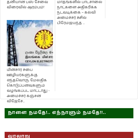
தனியான பஸ் சேவை
மாதங்களில் பாடசாலை
விரைவில் ஆரம்பம்!
நாட்களை அதிகரிக்க
நடவடிக்கை – கல்வி
அமைச்சர் சுசில்
பிரேமஜயந்த ...
மின்சார சபை
ஊழியர்களுக்கு
எந்தவொரு மேலதிக
கொடுப்பனவுகளும்
வழங்கப்பட மாட்டாது -
அமைச்சர் கஞ்சன
விஜேசே...
நாளை நமதே!.. எந்நாளும் நமதே!!..
வரலாறு