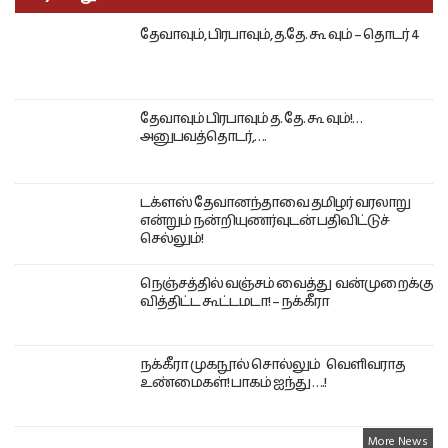
தேவாவும், பிரபாவும், த.தே. கூ வும் – தொடர் 4
தேவாவும் பிரபாவும் த. தே. கூ வும்!…
அனுபவத்தொடர்,….
டக்ளஸ் தேவானந்தாவை தமிழர் வரலாறு
என்றும் நன்றியுணர்வுடன் பதிவிட்டுச்
செல்லும்!
நெஞ்சத்தில் வஞ்சம் வைத்து வன்முறைக்கு
வித்திட்ட கூட்டமடா! – நக்கீரா
நக்கீரா முகநூல் சொல்லும் வெளிவராத
உண்மைகள்! பாகம் ஐந்து ….!
More News