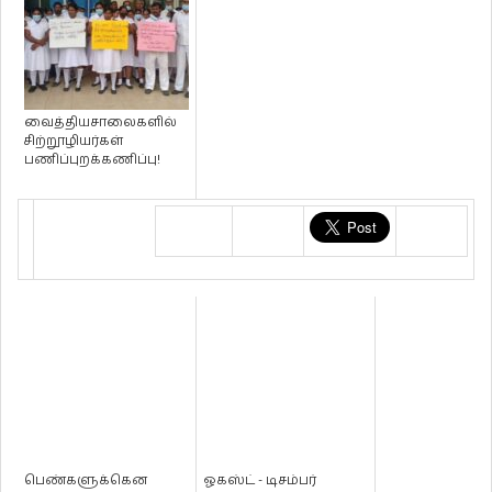
வைத்தியசாலைகளில்
சிற்றூழியர்கள்
பணிப்புறக்கணிப்பு!
பெண்களுக்கென
ஓகஸ்ட் - டிசம்பர்