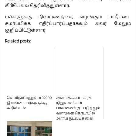
கிரியெல்ல தெரிவித்துள்ளார்.
மக்களுக்கு நிவாரணத்தை வழங்கும் பாதீட்டை
சமர்ப்பிக்க எதிர்ப்பார்ப்பதாகவும் அவர் மேலும்
குறிப்பிட்டுள்ளார்.
Related posts:
வெளிநாட்டிலுள்ள 32000
அமைச்சுகள் - அரச
இலங்கையர்களுக்கு
நிறுவனங்கள்
அதிஸ்டம்!
பாவனைக்குட்படுத்தும்
வளங்கள் தொடர்பில்
ஆராய நடவடிக்கை!