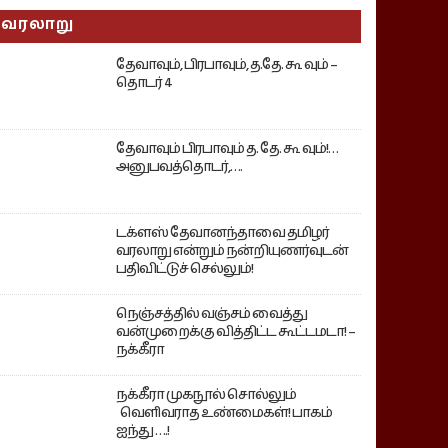
வரலாறு
தேவாவும், பிரபாவும், த.தே. கூ வும் –
தொடர் 4
தேவாவும் பிரபாவும் த. தே. கூ வும்!…
அனுபவத்தொடர்,….
டக்ளஸ் தேவானந்தாவை தமிழர்
வரலாறு என்றும் நன்றியுணர்வுடன்
பதிவிட்டுச் செல்லும்!
நெஞ்சத்தில் வஞ்சம் வைத்து
வன்முறைக்கு வித்திட்ட கூட்டமடா! –
நக்கீரா
நக்கீரா முகநூல் சொல்லும்
வெளிவராத உண்மைகள்! பாகம்
ஐந்து ….!