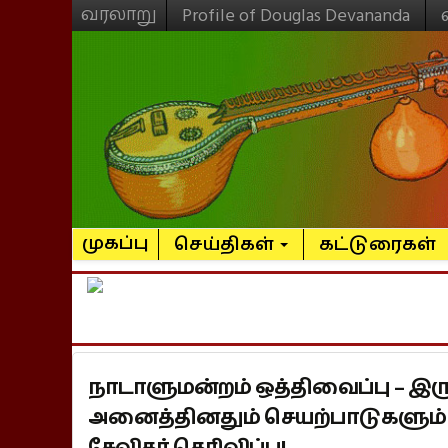
வரலாறு
Profile of Douglas Devananda
முகப்பு
செய்திகள்
கட்டுரைகள்
நாடாளுமன்றம் ஒத்திவைப்பு – இர
அனைத்தினதும் செயற்பாடுகளும்
சேவிதர் தெரிவிப்பு!