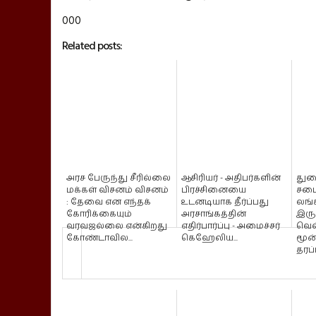
000
Related posts:
அரச பேருந்து சீரில்லை
ஆசிரியர் - அதிபர்களின்
துற
மக்கள் விசனம் விசனம்
பிரச்சினையை
சபை
: தேவை என எந்தக்
உடனடியாக தீர்ப்பது
லங்
கோரிக்கையும்
அரசாங்கத்தின்
இரு
வரவஜல்லை என்கிறது
எதிர்பார்ப்பு - அமைச்சர்
வெள
கோண்டாவில...
கெஹேலிய...
மூன
தரப்