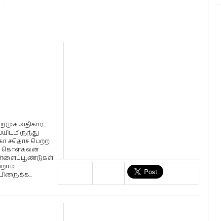
ைமுக அதிகார
யிடமிருந்து
கா சதொச பெற்ற
 கொள்கலன்
்ளைப்பூண்டுகள்
்றாம்
பினருக்க...