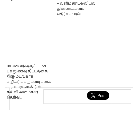
– வளிமண்டலவியல்
திணைக்களம்
எதிர்வுகூறல்!
மாணவர்களுக்கான
பகலுணவு திட்டத்தை
இருமடங்காக
அதிகரிக்க நடவடிக்கை
– நாடாளுமன்றில்
கல்வி அமைச்சர்
தெரிவ...