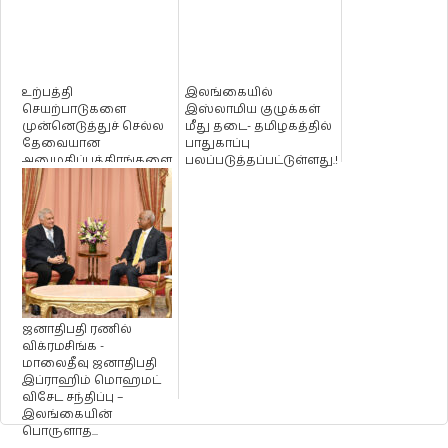
உற்பத்தி
இலங்கையில்
செயற்பாடுகளை
இஸ்லாமிய குழுக்கள்
முன்னெடுத்துச் செல்ல
மீது தடை- தமிழகத்தில்
தேவையான
பாதுகாப்பு
அனுமதிப்பத்திரங்களை
பலப்படுத்தப்பட்டுள்ளது.!
வழங்க நடவடிக்கை -
பொலிஸ் ஊடக...
ஜனாதிபதி ரணில்
விக்ரமசிங்க -
மாலைதீவு ஜனாதிபதி
இப்ராஹிம் மொஹமட்
விசேட சந்திப்பு –
இலங்கையின்
பொருளாத...