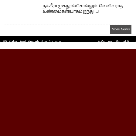
நக்கீரா முகநூல் சொல்லும் வெளிவராத
உண்மைகள்! பாகம் ஐந்து ….!
More News
9/3, Station Road, Bambalapitiya, Sri Lanka.
E-Mail: epdp@sltnet.lk
Tel: +94 11 2503467 Fax: +94 11 2585255
© EPDPNEWS.COM 2026.