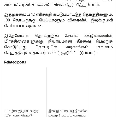
அமைச்சர் அசோக்க அபேசிங்க தெரிவித்துள்ளார்.
இதற்கமைய 12 எரிசக்தி கட்டுப்பாட்டுத் தொகுதிகளும்,
108 தொடருந்து பெட்டிகளும் விரைவில் இறக்குமதி
செய்யப்படவுள்ளன.
இதேவேளை தொடருந்து சேவை ஊழியர்களின்
பிரச்சினைகளுக்கு நியாயமான தீர்வை பெற்றுக்
கொடுப்பது தொடர்பில் அரசாங்கம் கவனம்
செலுத்தியுள்ளதாகவும் அவர் குறிப்பிட்டுள்ளார்.
Related posts:
யாழில் குடும்பஸ்தர்
இன்றும் பல பகுதிகளில்
மீது வாள்வெட்டு!
மழை பெய்யும் வாய்ப்பு