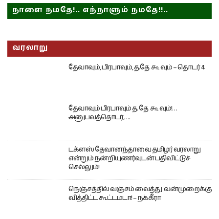
நாளை நமதே!.. எந்நாளும் நமதே!!..
வரலாறு
தேவாவும், பிரபாவும், த.தே. கூ வும் – தொடர் 4
தேவாவும் பிரபாவும் த. தே. கூ வும்!…
அனுபவத்தொடர்,….
டக்ளஸ் தேவானந்தாவை தமிழர் வரலாறு
என்றும் நன்றியுணர்வுடன் பதிவிட்டுச்
செல்லும்!
நெஞ்சத்தில் வஞ்சம் வைத்து வன்முறைக்கு
வித்திட்ட கூட்டமடா! – நக்கீரா