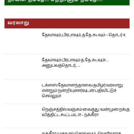
வரலாறு
தேவாவும், பிரபாவும், த.தே. கூ வும் – தொடர் 4
தேவாவும் பிரபாவும் த. தே. கூ வும்!…
அனுபவத்தொடர்,….
டக்ளஸ் தேவானந்தாவை தமிழர் வரலாறு
என்றும் நன்றியுணர்வுடன் பதிவிட்டுச்
செல்லும்!
நெஞ்சத்தில் வஞ்சம் வைத்து வன்முறைக்கு
வித்திட்ட கூட்டமடா! – நக்கீரா
நக்கீரா முகநூல் சொல்லும் வெளிவராத