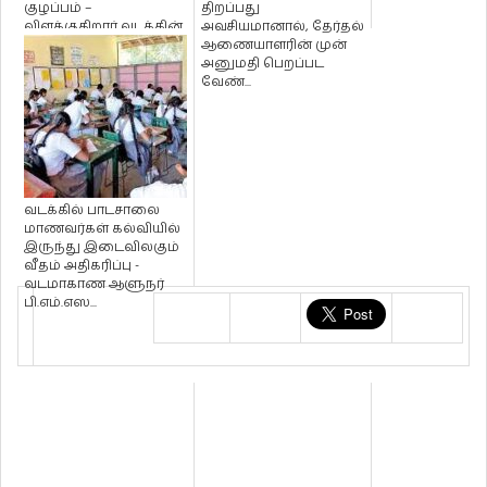
குழப்பம் –
திறப்பது
விளக்குகிறார் வடக்கின்
அவசியமானால், தேர்தல்
முன்னாள் எதிர்க்கட...
ஆணையாளரின் முன்
அனுமதி பெறப்பட
வேண்...
வடக்கில் பாடசாலை
மாணவர்கள் கல்வியில்
இருந்து இடைவிலகும்
வீதம் அதிகரிப்பு -
வடமாகாண ஆளுநர்
பி.எம்.எஸ...