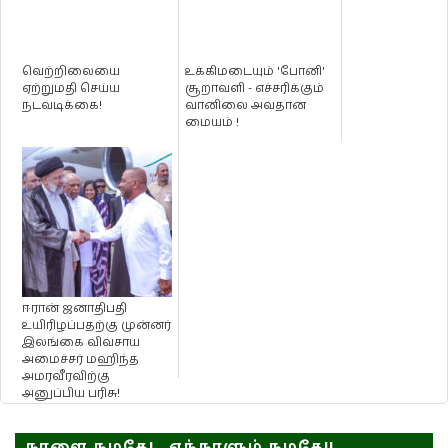
வெற்றிலையை
உக்கிமடையும் 'போனி'
ஏற்றுமதி செய்ய
சூறாவளி - எச்சரிக்கும்
நடவடிக்கை!
வானிலை அவதான
மையம் !
ஈரான் ஜனாதிபதி
உயிரிழப்பதற்கு முன்னர்
இலங்கை விவசாய
அமைச்சர் மஹிந்த
அமரவீரவிற்கு
அனுப்பிய பரிசு!
நாளை நமதே!.. எந்நாளும் நமதே!!..