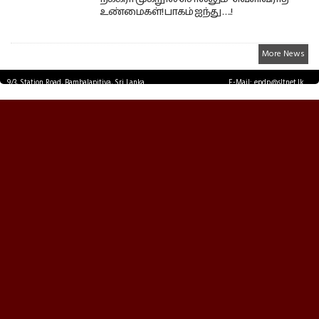
உண்மைகள்! பாகம் ஐந்து ….!
More News
9/3, Station Road, Bambalapitiya, Sri Lanka.
E-Mail: epdp@sltnet.lk
Tel: +94 11 2503467 Fax: +94 11 2585255
© EPDPNEWS.COM 2026.